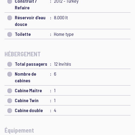
Construit /
2012 - Turkey
Refaire
Réservoir d'eau
8.000 lt
douce
Toilette
Home type
HÉBERGEMENT
Total passagers
12 Invités
Nombre de
6
cabines
Cabine Maître
1
Cabine Twin
1
Cabine double
4
Équipement