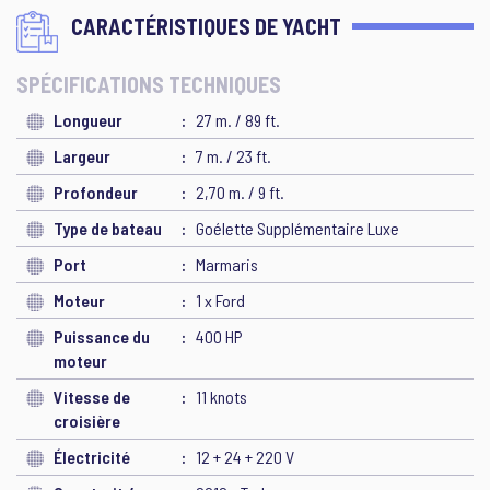
CARACTÉRISTIQUES DE YACHT
SPÉCIFICATIONS TECHNIQUES
Longueur
27 m. / 89 ft.
Largeur
7 m. / 23 ft.
Profondeur
2,70 m. / 9 ft.
Type de bateau
Goélette Supplémentaire Luxe
Port
Marmaris
Moteur
1 x Ford
Puissance du
400 HP
moteur
Vitesse de
11 knots
croisière
Électricité
12 + 24 + 220 V