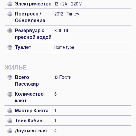
Электричество
12 + 24 + 220 V
Построен /
2012 - Turkey
Обновление
Резервуар с
8.000 lt
пресной водой
Туалет
Home type
ЖИЛЬЕ
Всего
12 Гости
Пассажир
Количество
6
кают
Мастер Каюта
1
Твин Кабин
1
Двухместная
4