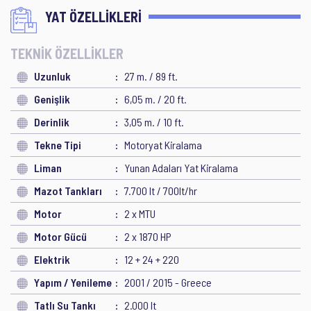
YAT ÖZELLİKLERİ
TEKNİK ÖZELLİKLER
Uzunluk
27 m. / 89 ft.
Genişlik
6,05 m. / 20 ft.
Derinlik
3,05 m. / 10 ft.
Tekne Tipi
Motoryat Kiralama
Liman
Yunan Adaları Yat Kiralama
Mazot Tankları
7.700 lt / 700lt/hr
Motor
2 x MTU
Motor Gücü
2 x 1870 HP
Elektrik
12 + 24 + 220
Yapım / Yenileme
2001 / 2015 - Greece
Tatlı Su Tankı
2.000 lt