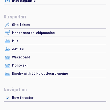
iPad Bağlantısı
Su sporları
Olta Takımı
Maske şnorkel ekipmanları
Muz
Jet-ski
Wakeboard
Mono-ski
Dinghy with 60 Hp outboard engine
Navigation
Bow thruster