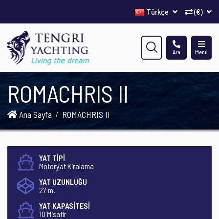
Türkçe
(€)
Ara
Menü
ROMACHRIS II
Ana Sayfa
ROMACHRIS II
YAT TİPİ
Motoryat Kiralama
YAT UZUNLUĞU
27 m.
YAT KAPASİTESİ
10 Misafir