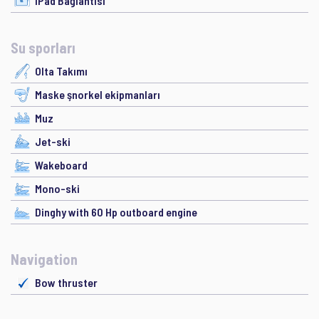
iPad Bağlantısı
Su sporları
Olta Takımı
Maske şnorkel ekipmanları
Muz
Jet-ski
Wakeboard
Mono-ski
Dinghy with 60 Hp outboard engine
Navigation
Bow thruster