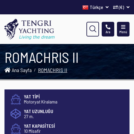
Türkçe
(€)
Ara
Menü
ROMACHRIS II
Ana Sayfa
ROMACHRIS II
YAT TİPİ
Motoryat Kiralama
YAT UZUNLUĞU
27 m.
YAT KAPASİTESİ
10 Misafir