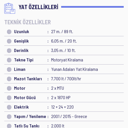
YAT ÖZELLİKLERİ
TEKNİK ÖZELLİKLER
Uzunluk
27 m. / 89 ft.
Genişlik
6,05 m. / 20 ft.
Derinlik
3,05 m. / 10 ft.
Tekne Tipi
Motoryat Kiralama
Liman
Yunan Adaları Yat Kiralama
Mazot Tankları
7.700 lt / 700lt/hr
Motor
2 x MTU
Motor Gücü
2 x 1870 HP
Elektrik
12 + 24 + 220
Yapım / Yenileme
2001 / 2015 - Greece
Tatlı Su Tankı
2.000 lt