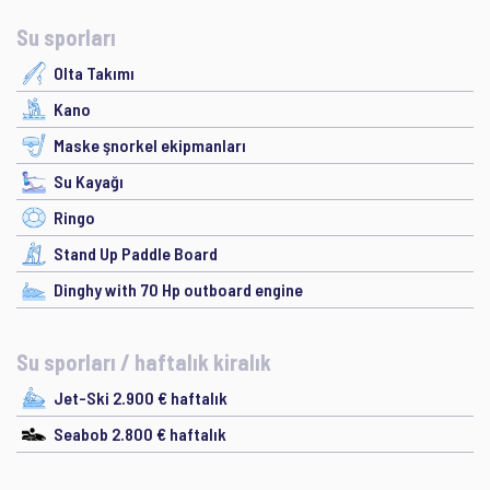
Su sporları
Olta Takımı
Kano
Maske şnorkel ekipmanları
Su Kayağı
Ringo
Stand Up Paddle Board
Dinghy with 70 Hp outboard engine
Su sporları / haftalık kiralık
Jet-Ski 2.900 € haftalık
Seabob 2.800 € haftalık