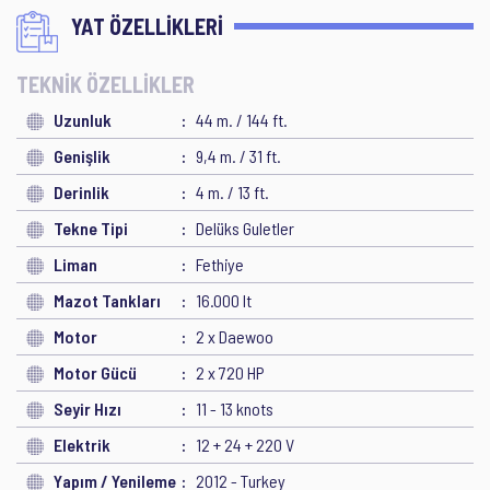
YAT ÖZELLİKLERİ
TEKNİK ÖZELLİKLER
Uzunluk
44 m. / 144 ft.
Genişlik
9,4 m. / 31 ft.
Derinlik
4 m. / 13 ft.
Tekne Tipi
Delüks Guletler
Liman
Fethiye
Mazot Tankları
16.000 lt
Motor
2 x Daewoo
Motor Gücü
2 x 720 HP
Seyir Hızı
11 - 13 knots
Elektrik
12 + 24 + 220 V
Yapım / Yenileme
2012 - Turkey