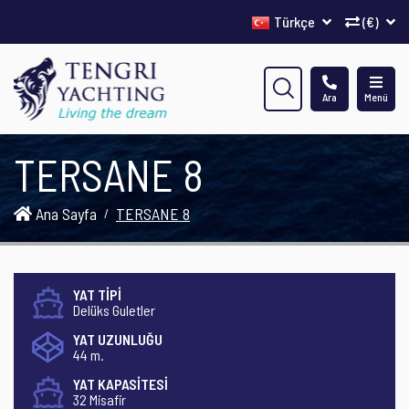
Türkçe
(€)
Ara
Menü
TERSANE 8
Ana Sayfa
TERSANE 8
YAT TİPİ
Delüks Guletler
YAT UZUNLUĞU
44 m.
YAT KAPASİTESİ
32 Misafir