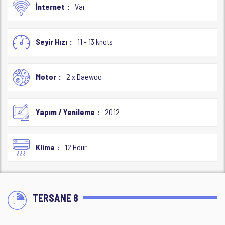
İnternet
Var
Seyir Hızı
11 - 13 knots
Motor
2 x Daewoo
Yapım / Yenileme
2012
Klima
12 Hour
TERSANE 8