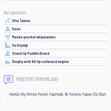
Su sporları
Olta Takımı
Kano
Maske şnorkel ekipmanları
Su Kayağı
Stand Up Paddle Board
Dinghy with 60 Hp outboard engine
MÜŞTERİ YORUMLARI
Henüz Hiç Kimse Yorum Yapmadı. İlk Yorumu Yapan Siz Olun