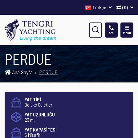
Türkçe
(€)
Ara
Menü
PERDUE
Ana Sayfa
PERDUE
YAT TİPİ
Delüks Guletler
YAT UZUNLUĞU
23 m.
YAT KAPASİTESİ
6 Misafir