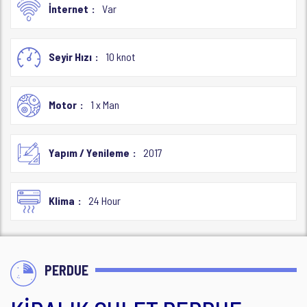
İnternet
Var
Seyir Hızı
10 knot
Motor
1 x Man
Yapım / Yenileme
2017
Klima
24 Hour
PERDUE