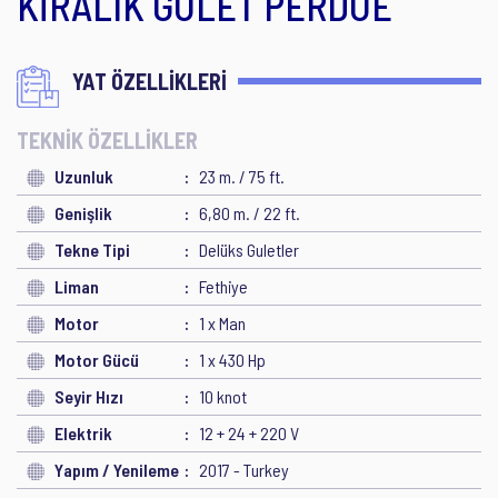
KİRALIK GULET PERDUE
YAT ÖZELLİKLERİ
TEKNİK ÖZELLİKLER
Uzunluk
23 m. / 75 ft.
Genişlik
6,80 m. / 22 ft.
Tekne Tipi
Delüks Guletler
Liman
Fethiye
Motor
1 x Man
Motor Gücü
1 x 430 Hp
Seyir Hızı
10 knot
Elektrik
12 + 24 + 220 V
Yapım / Yenileme
2017 - Turkey