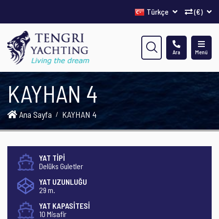
Türkçe
(€)
Ara
Menü
KAYHAN 4
Ana Sayfa
KAYHAN 4
YAT TİPİ
Delüks Guletler
YAT UZUNLUĞU
29 m.
YAT KAPASİTESİ
10 Misafir