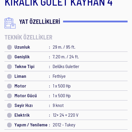
KİRALIK GULET KAYHAN 4
YAT ÖZELLİKLERİ
TEKNİK ÖZELLİKLER
Uzunluk
29 m. / 95 ft.
Genişlik
7,20 m. / 24 ft.
Tekne Tipi
Delüks Guletler
Liman
Fethiye
Motor
1 x 500 Hp
Motor Gücü
1 x 500 Hp
Seyir Hızı
9 knot
Elektrik
12+ 24 + 220 V
Yapım / Yenileme
2012 - Tukey