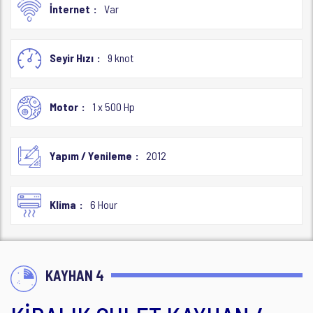
İnternet
Var
Seyir Hızı
9 knot
Motor
1 x 500 Hp
Yapım / Yenileme
2012
Klima
6 Hour
KAYHAN 4