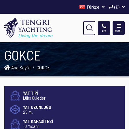
Türkçe
(€)
Ara
Menü
GOKCE
Ana Sayfa
GOKCE
YAT TİPİ
Lüks Guletler
YAT UZUNLUĞU
25 m.
YAT KAPASİTESİ
10 Misafir