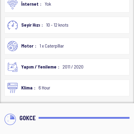
İnternet
Yok
Seyir Hızı
10 - 12 knots
Motor
1 x Caterpillar
Yapım / Yenileme
2011 / 2020
Klima
6 Hour
GOKCE