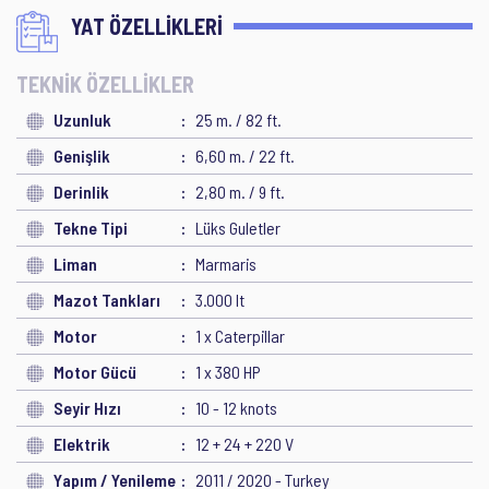
YAT ÖZELLİKLERİ
TEKNİK ÖZELLİKLER
Uzunluk
25 m. / 82 ft.
Genişlik
6,60 m. / 22 ft.
Derinlik
2,80 m. / 9 ft.
Tekne Tipi
Lüks Guletler
Liman
Marmaris
Mazot Tankları
3.000 lt
Motor
1 x Caterpillar
Motor Gücü
1 x 380 HP
Seyir Hızı
10 - 12 knots
Elektrik
12 + 24 + 220 V
Yapım / Yenileme
2011 / 2020 - Turkey