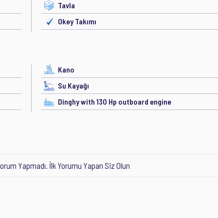
Tavla
Okey Takımı
Kano
Su Kayağı
Dinghy with 130 Hp outboard engine
orum Yapmadı. İlk Yorumu Yapan Siz Olun