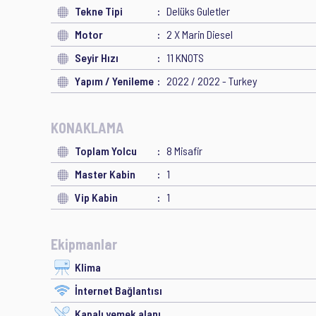
Tekne Tipi
Delüks Guletler
Motor
2 X Marin Diesel
Seyir Hızı
11 KNOTS
Yapım / Yenileme
2022 / 2022 - Turkey
KONAKLAMA
Toplam Yolcu
8 Misafir
Master Kabin
1
Vip Kabin
1
Ekipmanlar
Klima
İnternet Bağlantısı
Kapalı yemek alanı