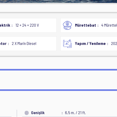
ektrik
12 + 24 + 220 V
Mürettebat
4 Mürette
tor
2 X Marin Diesel
Yapım / Yenileme
202
Genişlik
6,5 m. / 21 ft.