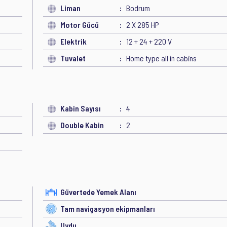
Liman
Bodrum
Motor Gücü
2 X 285 HP
Elektrik
12 + 24 + 220 V
Tuvalet
Home type all in cabins
Kabin Sayısı
4
Double Kabin
2
Güvertede Yemek Alanı
Tam navigasyon ekipmanları
Uydu