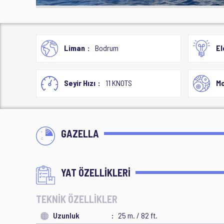
Liman
Bodrum
El
Seyir Hızı
11 KNOTS
Mo
GAZELLA
YAT ÖZELLİKLERİ
TEKNİK ÖZELLİKLER
Uzunluk
25 m. / 82 ft.