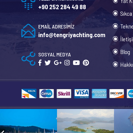
Yat K
+90 252 284 49 88
Sıkca
Tekne
EMAİL ADRESİMİZ
info@tengriyachting.com
İletiş
Blog
SOSYAL MEDYA
Hakkı