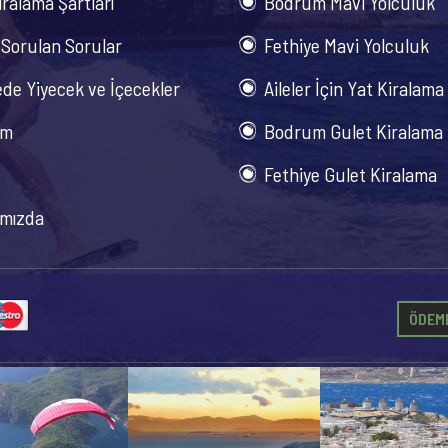
iralama Şartları
Bodrum Mavi Yolculuk
 Sorulan Sorular
Fethiye Mavi Yolculuk
de Yiyecek ve İçecekler
Aileler İçin Yat Kiralama
im
Bodrum Gulet Kiralama
Fethiye Gulet Kiralama
mızda
ÖDEME