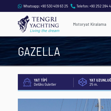
Whatsapp:
+90 530 409 63 25
Telefon:
+90 252 284 4
Motoryat Kiralama
GAZELLA
YAT TİPİ
YAT UZUNLU
Delüks Guletler
25 m.