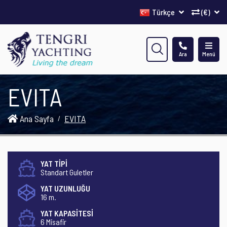
Türkçe
(€)
Ara
Menü
EVITA
Ana Sayfa
EVITA
YAT TİPİ
Standart Guletler
YAT UZUNLUĞU
16 m.
YAT KAPASİTESİ
6 Misafir