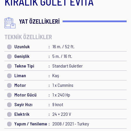
KİRALIK GULET EVITA
YAT ÖZELLİKLERİ
TEKNİK ÖZELLİKLER
Uzunluk
16 m. / 52 ft.
Genişlik
5 m. / 16 ft.
Tekne Tipi
Standart Guletler
Liman
Kaş
Motor
1 x Cummins
Motor Gücü
1 x 240 Hp
Seyir Hızı
9 knot
Elektrik
24 + 220 V
Yapım / Yenileme
2008 / 2021 - Turkey