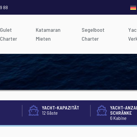
9 88
Gulet
Katamaran
Segelboot
Yac
Charter
Mieten
Charter
Ver
YACHT-KAPAZITÄT
YACHT-ANZA
12 Gäste
SCHRÄNKE
6 Kabine