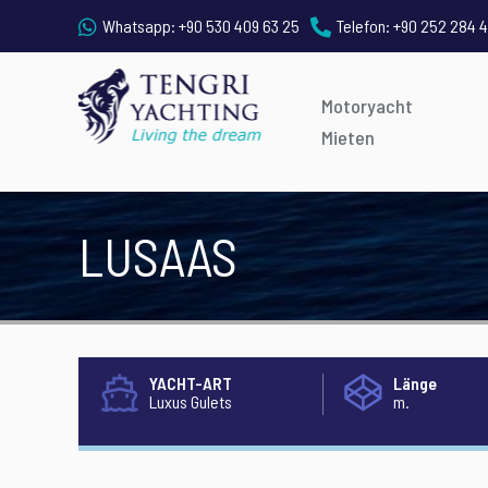
Whatsapp:
+90 530 409 63 25
Telefon:
+90 252 284 4
Motoryacht
Mieten
LUSAAS
YACHT-ART
Länge
Luxus Gulets
m.