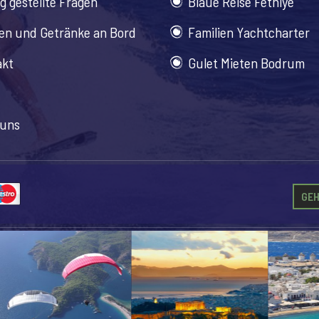
g gestellte Fragen
Blaue Reise Fethiye
en und Getränke an Bord
Familien Yachtcharter
akt
Gulet Mieten Bodrum
 uns
GEH