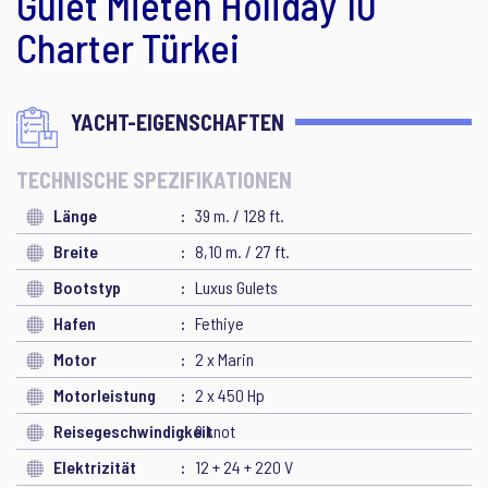
Gulet Mieten Holiday 10
Charter Türkei
YACHT-EIGENSCHAFTEN
TECHNISCHE SPEZIFIKATIONEN
Länge
39 m. / 128 ft.
Breite
8,10 m. / 27 ft.
Bootstyp
Luxus Gulets
Hafen
Fethiye
Motor
2 x Marin
Motorleistung
2 x 450 Hp
Reisegeschwindigkeit
9 knot
Elektrizität
12 + 24 + 220 V