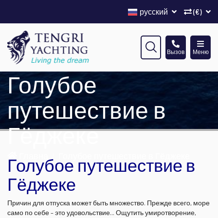
русский
(€)
Вызов
Меню
Голубое
путешествие в
Гёджеке
Главна
Голубое путешествие в Гёджеке
Голубое путешествие в
Гёджеке
Причин для отпуска может быть множество. Прежде всего, море
само по себе – это удовольствие... Ощутить умиротворение,