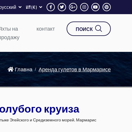
русский
(€)
Яхты на
контакт
ПОИСК
продажу
Главна
Аренда гулетов в Мармарисе
олубого круиза
стыке Эгейского и Средиземного морей, Мармарис