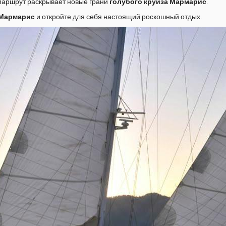
 маршрут раскрывает новые грани
голубого круиза Мармарис
.
 Мармарис
и откройте для себя настоящий роскошный отдых.