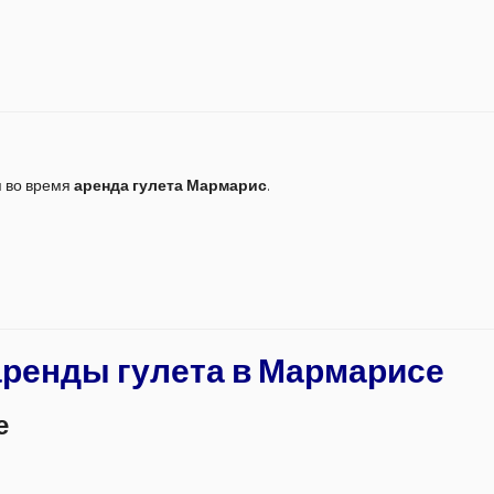
я во время
аренда гулета Мармарис
.
ренды гулета в Мармарисе
е