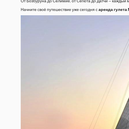
От Бозбуруна до Селимие, от Сёгюта до Датчи — каждый
Начните своё путешествие уже сегодня с
аренда гулета