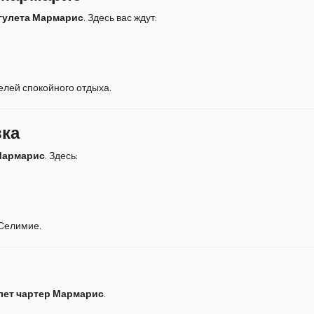
гулета Мармарис
. Здесь вас ждут:
лей спокойного отдыха.
вка
Мармарис
. Здесь:
 Селимие.
лет чартер Мармарис
.