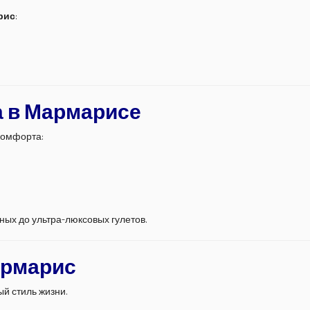
рис
:
а в Мармарисе
комфорта:
ных до ультра-люксовых гулетов.
армарис
ый стиль жизни.