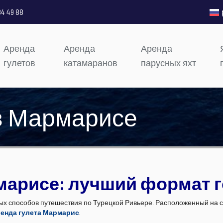
84 49 88
Аренда
Аренда
Аренда
гулетов
катамаранов
парусных яхт
 в Мармарисе
марисе: лучший формат г
ых способов путешествия по Турецкой Ривьере. Расположенный на 
енда гулета Мармарис
.