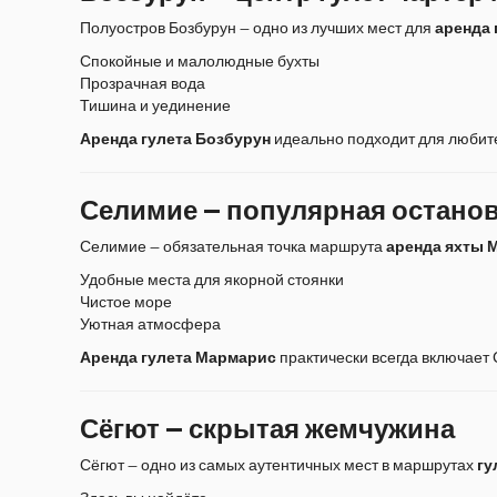
Полуостров Бозбурун — одно из лучших мест для
аренда 
Спокойные и малолюдные бухты
Прозрачная вода
Тишина и уединение
Аренда гулета Бозбурун
идеально подходит для любите
Селимие — популярная остано
Селимие — обязательная точка маршрута
аренда яхты 
Удобные места для якорной стоянки
Чистое море
Уютная атмосфера
Аренда гулета Мармарис
практически всегда включает
Сёгют — скрытая жемчужина
Сёгют — одно из самых аутентичных мест в маршрутах
гу