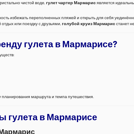
ристально чистой воде,
гулет чартер Мармарис
является идеальны
ность избежать переполненных пляжей и открыть для себя уединённы
 отдых или поездку с друзьями,
голубой круиз Мармарис
станет н
енду гулета в Мармарисе?
уществ:
у планирования маршрута и темпа путешествия.
ы гулета в Мармарисе
 Мармарис