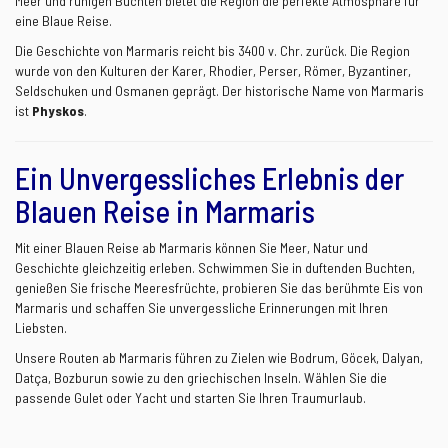
Meer und ruhigen Buchten bietet die Region die perfekte Atmosphäre für
eine Blaue Reise.
Die Geschichte von Marmaris reicht bis 3400 v. Chr. zurück. Die Region
wurde von den Kulturen der Karer, Rhodier, Perser, Römer, Byzantiner,
Seldschuken und Osmanen geprägt. Der historische Name von Marmaris
ist
Physkos
.
Ein Unvergessliches Erlebnis der
Blauen Reise in Marmaris
Mit einer Blauen Reise ab Marmaris können Sie Meer, Natur und
Geschichte gleichzeitig erleben. Schwimmen Sie in duftenden Buchten,
genießen Sie frische Meeresfrüchte, probieren Sie das berühmte Eis von
Marmaris und schaffen Sie unvergessliche Erinnerungen mit Ihren
Liebsten.
Unsere Routen ab Marmaris führen zu Zielen wie Bodrum, Göcek, Dalyan,
Datça, Bozburun sowie zu den griechischen Inseln. Wählen Sie die
passende Gulet oder Yacht und starten Sie Ihren Traumurlaub.