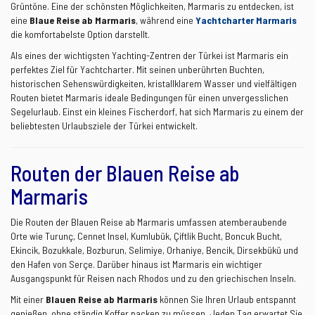
Grüntöne. Eine der schönsten Möglichkeiten, Marmaris zu entdecken, ist
eine
Blaue Reise ab Marmaris
, während eine
Yachtcharter Marmaris
die komfortabelste Option darstellt.
Als eines der wichtigsten Yachting-Zentren der Türkei ist Marmaris ein
perfektes Ziel für Yachtcharter. Mit seinen unberührten Buchten,
historischen Sehenswürdigkeiten, kristallklarem Wasser und vielfältigen
Routen bietet Marmaris ideale Bedingungen für einen unvergesslichen
Segelurlaub. Einst ein kleines Fischerdorf, hat sich Marmaris zu einem der
beliebtesten Urlaubsziele der Türkei entwickelt.
Routen der Blauen Reise ab
Marmaris
Die Routen der Blauen Reise ab Marmaris umfassen atemberaubende
Orte wie Turunç, Cennet Insel, Kumlubük, Çiftlik Bucht, Boncuk Bucht,
Ekincik, Bozukkale, Bozburun, Selimiye, Orhaniye, Bencik, Dirsekbükü und
den Hafen von Serçe. Darüber hinaus ist Marmaris ein wichtiger
Ausgangspunkt für Reisen nach Rhodos und zu den griechischen Inseln.
Mit einer
Blauen Reise ab Marmaris
können Sie Ihren Urlaub entspannt
genießen, ohne ständig Koffer packen zu müssen. Jeden Tag erwartet Sie