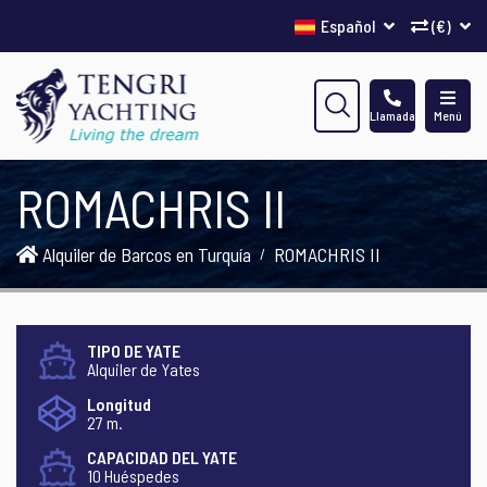
Español
(€)
Llamada
Menú
ROMACHRIS II
Alquiler de Barcos en Turquía
ROMACHRIS II
TIPO DE YATE
Alquiler de Yates
Longitud
27 m.
CAPACIDAD DEL YATE
10 Huéspedes