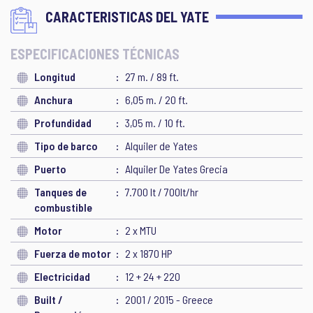
CARACTERISTICAS DEL YATE
ESPECIFICACIONES TÉCNICAS
Longitud
27 m. / 89 ft.
Anchura
6,05 m. / 20 ft.
Profundidad
3,05 m. / 10 ft.
Tipo de barco
Alquiler de Yates
Puerto
Alquiler De Yates Grecia
Tanques de
7.700 lt / 700lt/hr
combustible
Motor
2 x MTU
Fuerza de motor
2 x 1870 HP
Electricidad
12 + 24 + 220
Built /
2001 / 2015 - Greece