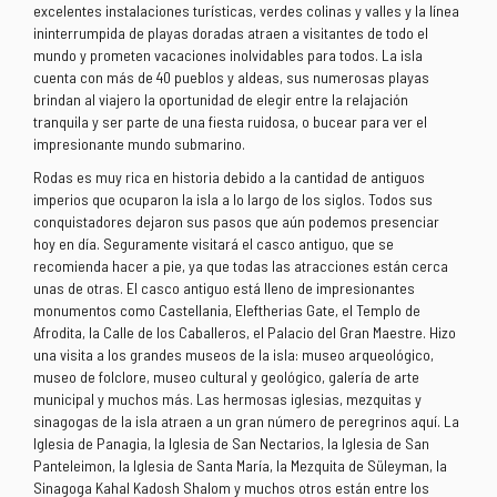
excelentes instalaciones turísticas, verdes colinas y valles y la línea
ininterrumpida de playas doradas atraen a visitantes de todo el
mundo y prometen vacaciones inolvidables para todos. La isla
cuenta con más de 40 pueblos y aldeas, sus numerosas playas
brindan al viajero la oportunidad de elegir entre la relajación
tranquila y ser parte de una fiesta ruidosa, o bucear para ver el
impresionante mundo submarino.
Rodas es muy rica en historia debido a la cantidad de antiguos
imperios que ocuparon la isla a lo largo de los siglos. Todos sus
conquistadores dejaron sus pasos que aún podemos presenciar
hoy en día. Seguramente visitará el casco antiguo, que se
recomienda hacer a pie, ya que todas las atracciones están cerca
unas de otras. El casco antiguo está lleno de impresionantes
monumentos como Castellania, Eleftherias Gate, el Templo de
Afrodita, la Calle de los Caballeros, el Palacio del Gran Maestre. Hizo
una visita a los grandes museos de la isla: museo arqueológico,
museo de folclore, museo cultural y geológico, galería de arte
municipal y muchos más. Las hermosas iglesias, mezquitas y
sinagogas de la isla atraen a un gran número de peregrinos aquí. La
Iglesia de Panagia, la Iglesia de San Nectarios, la Iglesia de San
Panteleimon, la Iglesia de Santa María, la Mezquita de Süleyman, la
Sinagoga Kahal Kadosh Shalom y muchos otros están entre los