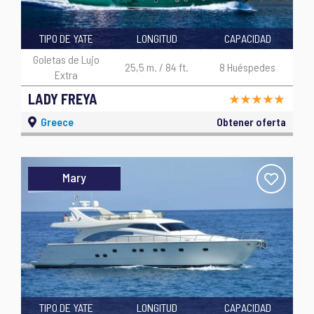
TIPO DE YATE
LONGITUD
CAPACIDAD
Goletas de Lujo
25,5 m. / 84 ft.
8 Huéspedes
Extra
LADY FREYA
Greece
Obtener oferta
Mary
TIPO DE YATE
LONGITUD
CAPACIDAD