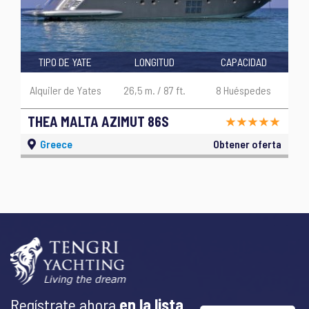
TIPO DE YATE
LONGITUD
CAPACIDAD
Alquiler de Yates
26,5 m. / 87 ft.
8 Huéspedes
THEA MALTA AZIMUT 86S
Greece
Obtener oferta
Regístrate ahora
en la lista