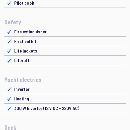
Pilot book
Safety
Fire extinguisher
First aid kit
Life jackets
Liferaft
Yacht electrics
Inverter
Heating
300 W Inverter (12 V DC - 220V AC)
Deck