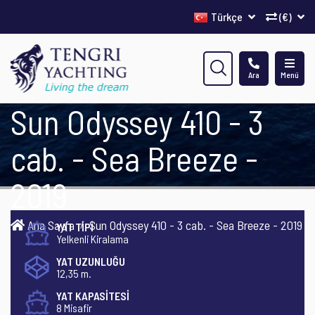
Türkçe
(€)
Ara
Menü
Sun Odyssey 410 - 3
cab. - Sea Breeze -
2019
Ana Sayfa
Sun Odyssey 410 - 3 cab. - Sea Breeze - 2019
YAT TİPİ
Yelkenli Kiralama
YAT UZUNLUĞU
12,35 m.
YAT KAPASİTESİ
8 Misafir