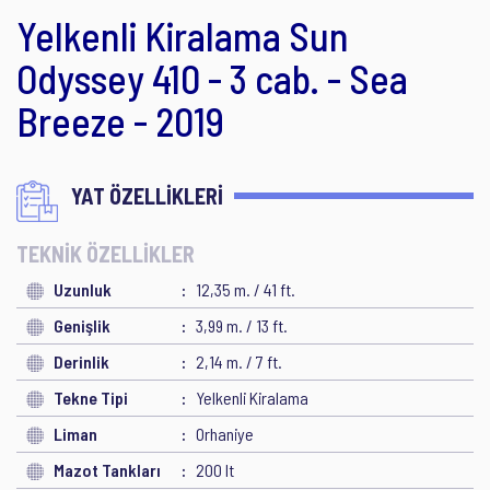
Yelkenli Kiralama Sun
Odyssey 410 - 3 cab. - Sea
Breeze - 2019
YAT ÖZELLİKLERİ
TEKNİK ÖZELLİKLER
Uzunluk
12,35 m. / 41 ft.
Genişlik
3,99 m. / 13 ft.
Derinlik
2,14 m. / 7 ft.
Tekne Tipi
Yelkenli Kiralama
Liman
Orhaniye
Mazot Tankları
200 lt