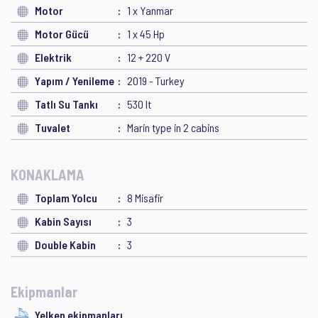
Motor
1 x Yanmar
Motor Gücü
1 x 45 Hp
Elektrik
12 + 220 V
Yapım / Yenileme
2019 - Turkey
Tatlı Su Tankı
530 lt
Tuvalet
Marin type in 2 cabins
KONAKLAMA
Toplam Yolcu
8 Misafir
Kabin Sayısı
3
Double Kabin
3
Ekipmanlar
Yelken ekipmanları