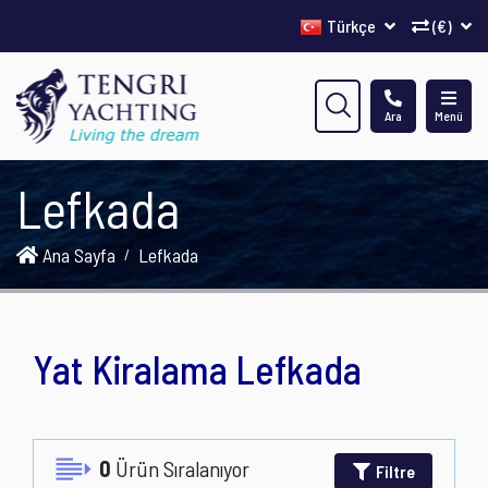
Türkçe
(€)
Ara
Menü
Lefkada
Ana Sayfa
Lefkada
Yat Kiralama Lefkada
0
Ürün Sıralanıyor
Filtre