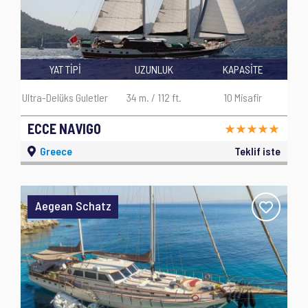
YAT TİPİ
UZUNLUK
KAPASİTE
Ultra-Delüks Guletler
34 m. / 112 ft.
10 Misafir
ECCE NAVIGO
Greece
Teklif iste
Aegean Schatz