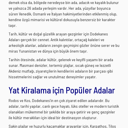
demek olsa da, bölgede neredeyse bin ada, adacık ve kayalık bulunur
ve yalnızca 26 adada yerleşim vardır. Her ada, yüzyıllar boyunca
süren Venedik, Osmanlı ve İtalyan hakimiyetlerinden etkilenmiş olup,
kendine özgü mimarisi ve kültürel dokusuyla benzersiz bir karakter
taşır.
Tarih, kültür ve doğal güzellik arayan gezginler için Dodekanes
Adaları gerçek bir cennet. Antik kalıntılar, ortaçağ kaleleri ve
arkeolojik alanlar, adaların zengin geçmişini gözler önüne serer ve bu
miras Yunanistan ve dünya için büyük önem taşır.
Tarihin ötesinde, adalar kültür, gelenek ve keyifli yaşamı bir arada
sunar. Masmavi denizler, tertemiz plajlar, sıcak güneş ve lezzetli
Akdeniz mutfağı, ziyaretçilerin kendilerini adaların bir parçası gibi
hissetmelerini sağlar ve unutulmaz deneyimler yaşatır.
Yat Kiralama için Popüler Adalar
Rodos ve Kos, Dodekanes’in en çok ziyaret edilen adalarıdır. Bu
adalar, tarihi yapılar, canlı gece hayatı, lüks oteller ve modern turistik
olanakları mükemmel bir şekilde bir araya getirir ve genç gezginler
ile kültür meraklıları için ideal bir destinasyon oluşturur.
Sakin plajlar ve huzurlu kaçamaklar arayanlar için, Karpathos, Tilos