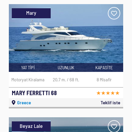
Mary
YAT TİPİ
UZUNLUK
KAPASİTE
Motoryat Kiralama
20,7 m. / 68 ft.
8 Misafir
MARY FERRETTI 68
Greece
Teklif iste
Beyaz Lale