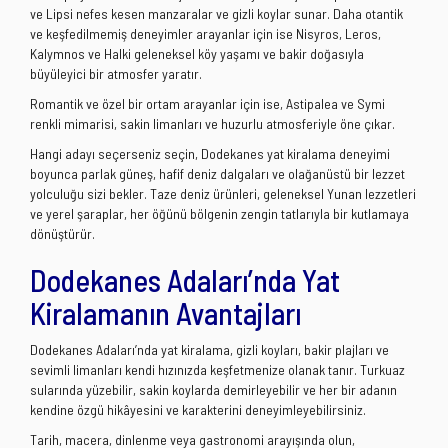
ve Lipsi nefes kesen manzaralar ve gizli koylar sunar. Daha otantik
ve keşfedilmemiş deneyimler arayanlar için ise Nisyros, Leros,
Kalymnos ve Halki geleneksel köy yaşamı ve bakir doğasıyla
büyüleyici bir atmosfer yaratır.
Romantik ve özel bir ortam arayanlar için ise, Astipalea ve Symi
renkli mimarisi, sakin limanları ve huzurlu atmosferiyle öne çıkar.
Hangi adayı seçerseniz seçin, Dodekanes yat kiralama deneyimi
boyunca parlak güneş, hafif deniz dalgaları ve olağanüstü bir lezzet
yolculuğu sizi bekler. Taze deniz ürünleri, geleneksel Yunan lezzetleri
ve yerel şaraplar, her öğünü bölgenin zengin tatlarıyla bir kutlamaya
dönüştürür.
Dodekanes Adaları’nda Yat
Kiralamanın Avantajları
Dodekanes Adaları’nda yat kiralama, gizli koyları, bakir plajları ve
sevimli limanları kendi hızınızda keşfetmenize olanak tanır. Turkuaz
sularında yüzebilir, sakin koylarda demirleyebilir ve her bir adanın
kendine özgü hikâyesini ve karakterini deneyimleyebilirsiniz.
Tarih, macera, dinlenme veya gastronomi arayışında olun,