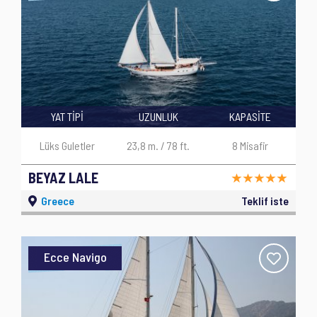
YAT TİPİ
UZUNLUK
KAPASİTE
Lüks Guletler
23,8 m. / 78 ft.
8 Misafir
BEYAZ LALE
Greece
Teklif iste
Ecce Navigo