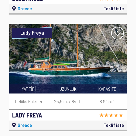
Greece
Teklif iste
Lady Freya
YAT TİPİ
UZUNLUK
KAPASİTE
Delüks Guletler
25,5 m. / 84 ft.
8 Misafir
LADY FREYA
Greece
Teklif iste