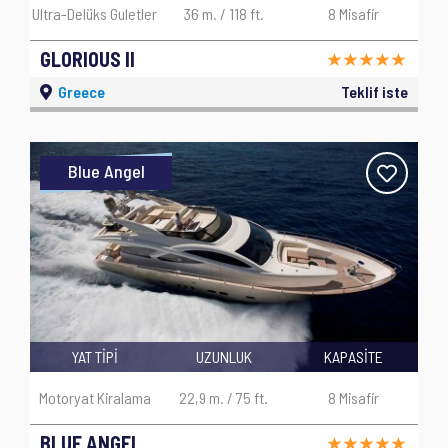
Ultra-Delüks Guletler
36 m. / 118 ft.
8 Misafir
GLORIOUS II
Greece
Teklif iste
Blue Angel
YAT TİPİ
UZUNLUK
KAPASİTE
Motoryat Kiralama
22,9 m. / 75 ft.
8 Misafir
BLUE ANGEL