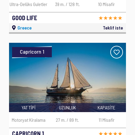
Ultra-Delüks Guletler
39 m. / 128 ft.
10 Misafir
GOOD LIFE
Greece
Teklif iste
Capricorn 1
YAT TİPİ
UZUNLUK
KAPASİTE
Motoryat Kiralama
27 m. / 89 ft.
11 Misafir
CAPRICORN 1