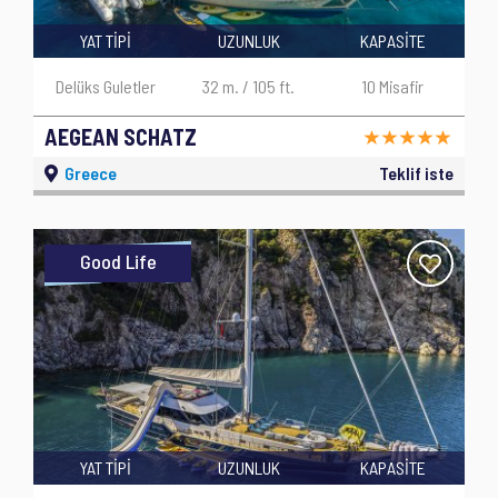
YAT TİPİ
UZUNLUK
KAPASİTE
Delüks Guletler
32 m. / 105 ft.
10 Misafir
AEGEAN SCHATZ
Greece
Teklif iste
Good Life
YAT TİPİ
UZUNLUK
KAPASİTE