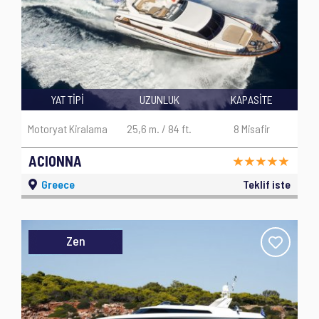
YAT TİPİ
UZUNLUK
KAPASİTE
Motoryat Kiralama
25,6 m. / 84 ft.
8 Misafir
ACIONNA
Greece
Teklif iste
Zen