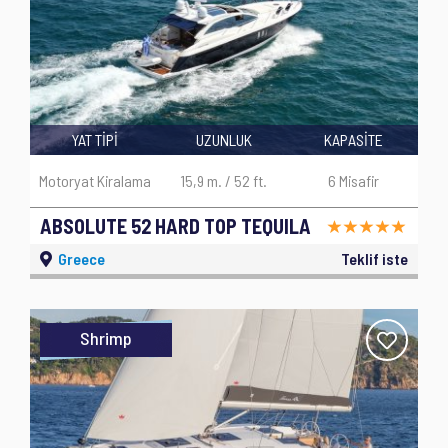
YAT TİPİ
UZUNLUK
KAPASİTE
Motoryat Kiralama
15,9 m. / 52 ft.
6 Misafir
ABSOLUTE 52 HARD TOP TEQUILA
Greece
Teklif iste
Shrimp