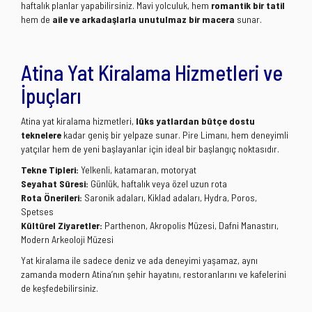
haftalık planlar yapabilirsiniz. Mavi yolculuk, hem
romantik bir tatil
hem de
aile ve arkadaşlarla unutulmaz bir macera
sunar.
Atina Yat Kiralama Hizmetleri ve
İpuçları
Atina yat kiralama hizmetleri,
lüks yatlardan bütçe dostu
teknelere
kadar geniş bir yelpaze sunar. Pire Limanı, hem deneyimli
yatçılar hem de yeni başlayanlar için ideal bir başlangıç noktasıdır.
Tekne Tipleri:
Yelkenli, katamaran, motoryat
Seyahat Süresi:
Günlük, haftalık veya özel uzun rota
Rota Önerileri:
Saronik adaları, Kiklad adaları, Hydra, Poros,
Spetses
Kültürel Ziyaretler:
Parthenon, Akropolis Müzesi, Dafni Manastırı,
Modern Arkeoloji Müzesi
Yat kiralama ile sadece deniz ve ada deneyimi yaşamaz, aynı
zamanda modern Atina’nın şehir hayatını, restoranlarını ve kafelerini
de keşfedebilirsiniz.