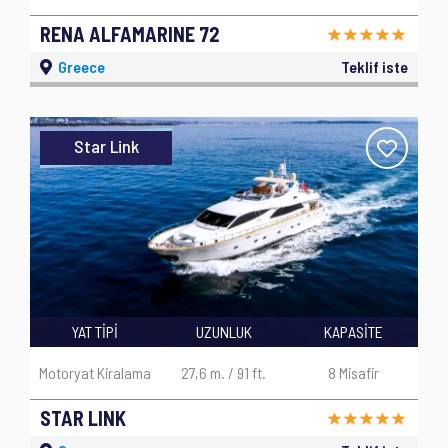
RENA ALFAMARINE 72
Greece
Teklif iste
Star Link
YAT TİPİ
UZUNLUK
KAPASİTE
Motoryat Kiralama
27,6 m. / 91 ft.
8 Misafir
STAR LINK