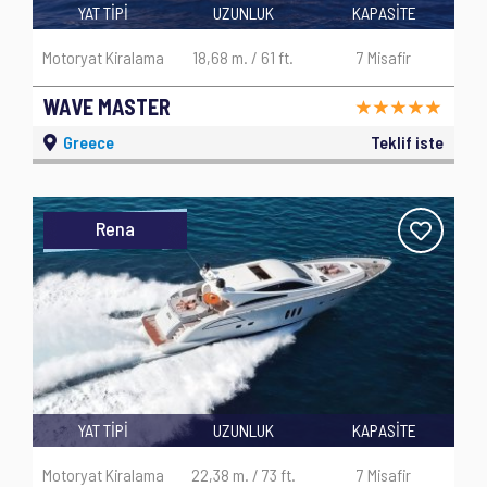
YAT TİPİ
UZUNLUK
KAPASİTE
Motoryat Kiralama
18,68 m. / 61 ft.
7 Misafir
WAVE MASTER
Greece
Teklif iste
Rena
YAT TİPİ
UZUNLUK
KAPASİTE
Motoryat Kiralama
22,38 m. / 73 ft.
7 Misafir