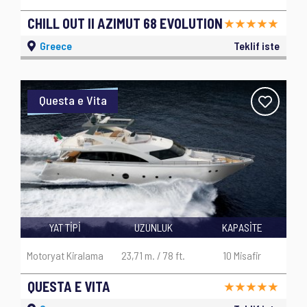
CHILL OUT II AZIMUT 68 EVOLUTION
Greece
Teklif iste
Questa e Vita
YAT TİPİ
UZUNLUK
KAPASİTE
Motoryat Kiralama
23,71 m. / 78 ft.
10 Misafir
QUESTA E VITA