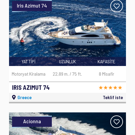
Iris Azimut 74
YAT TİPİ
UZUNLUK
KAPASİTE
Motoryat Kiralama
22,89 m. / 75 ft.
8 Misafir
IRIS AZIMUT 74
Greece
Teklif iste
Acionna