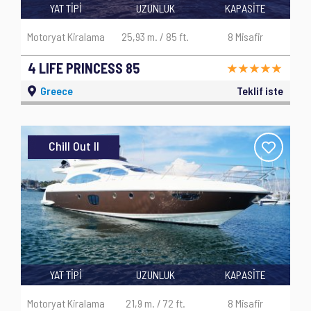
YAT TİPİ
UZUNLUK
KAPASİTE
Motoryat Kiralama
25,93 m. / 85 ft.
8 Misafir
4 LIFE PRINCESS 85
Greece
Teklif iste
Chill Out II
YAT TİPİ
UZUNLUK
KAPASİTE
Motoryat Kiralama
21,9 m. / 72 ft.
8 Misafir