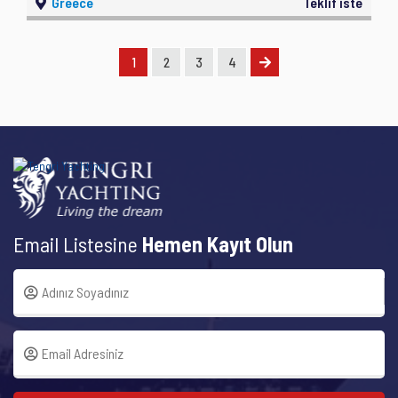
Greece
Teklif iste
1
2
3
4
Email Listesine
Hemen Kayıt Olun