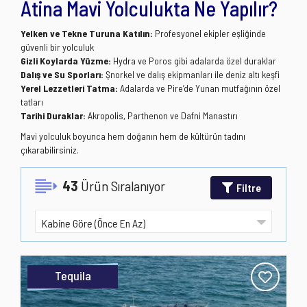
Atina Mavi Yolculukta Ne Yapılır?
Yelken ve Tekne Turuna Katılın:
Profesyonel ekipler eşliğinde
güvenli bir yolculuk
Gizli Koylarda Yüzme:
Hydra ve Poros gibi adalarda özel duraklar
Dalış ve Su Sporları:
Şnorkel ve dalış ekipmanları ile deniz altı keşfi
Yerel Lezzetleri Tatma:
Adalarda ve Pire’de Yunan mutfağının özel
tatları
Tarihi Duraklar:
Akropolis, Parthenon ve Dafni Manastırı
Mavi yolculuk boyunca hem doğanın hem de kültürün tadını
çıkarabilirsiniz.
43
Ürün Sıralanıyor
Filtre
Tequila