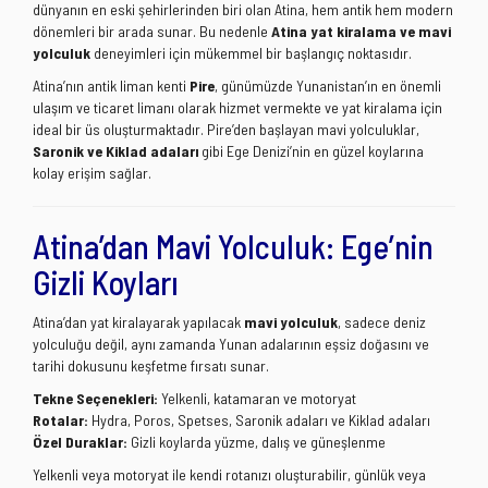
dünyanın en eski şehirlerinden biri olan Atina, hem antik hem modern
dönemleri bir arada sunar. Bu nedenle
Atina yat kiralama ve mavi
yolculuk
deneyimleri için mükemmel bir başlangıç noktasıdır.
Atina’nın antik liman kenti
Pire
, günümüzde Yunanistan’ın en önemli
ulaşım ve ticaret limanı olarak hizmet vermekte ve yat kiralama için
ideal bir üs oluşturmaktadır. Pire’den başlayan mavi yolculuklar,
Saronik ve Kiklad adaları
gibi Ege Denizi’nin en güzel koylarına
kolay erişim sağlar.
Atina’dan Mavi Yolculuk: Ege’nin
Gizli Koyları
Atina’dan yat kiralayarak yapılacak
mavi yolculuk
, sadece deniz
yolculuğu değil, aynı zamanda Yunan adalarının eşsiz doğasını ve
tarihi dokusunu keşfetme fırsatı sunar.
Tekne Seçenekleri:
Yelkenli, katamaran ve motoryat
Rotalar:
Hydra, Poros, Spetses, Saronik adaları ve Kiklad adaları
Özel Duraklar:
Gizli koylarda yüzme, dalış ve güneşlenme
Yelkenli veya motoryat ile kendi rotanızı oluşturabilir, günlük veya