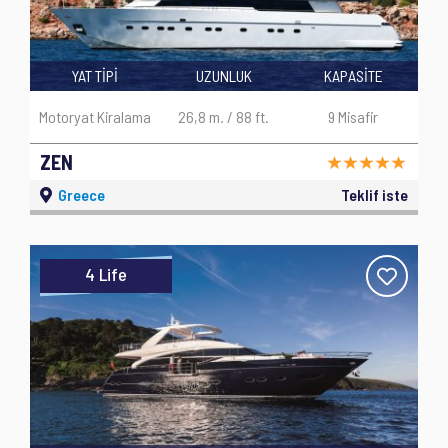
YAT TİPİ
UZUNLUK
KAPASİTE
Motoryat Kiralama
26,8 m. / 88 ft.
9 Misafir
ZEN
Greece
Teklif iste
4 Life