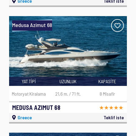
Greece
Teklif iste
Medusa Azimut 68
YAT TİPİ
UZUNLUK
KAPASİTE
Motoryat Kiralama
21,6 m. / 71 ft.
8 Misafir
MEDUSA AZIMUT 68
Greece
Teklif iste