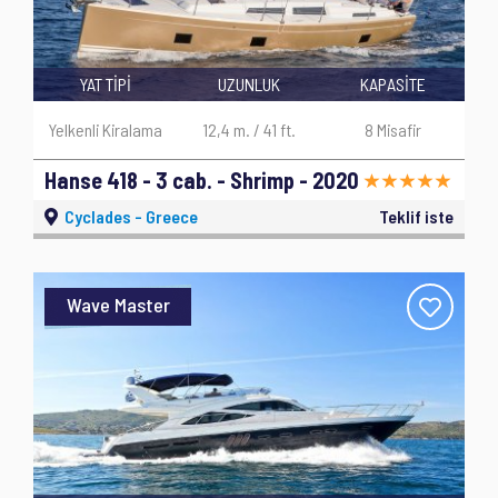
YAT TİPİ
UZUNLUK
KAPASİTE
Yelkenli Kiralama
12,4 m. / 41 ft.
8 Misafir
Hanse 418 - 3 cab. - Shrimp - 2020
Cyclades - Greece
Teklif iste
Wave Master