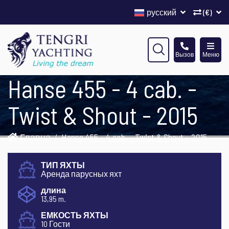
русский
(€)
Вызов
Меню
Hanse 455 - 4 cab. -
Twist & Shout - 2015
Главна
Hanse 455 - 4 cab. - Twist & Shout - 2015
ТИП ЯХТЫ
Аренда парусных яхт
длина
13,95 m.
ЕМКОСТЬ ЯХТЫ
10 Гости