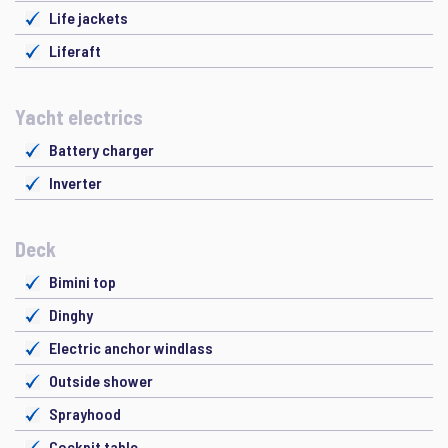
Life jackets
Liferaft
Yacht electrics
Battery charger
Inverter
Deck
Bimini top
Dinghy
Electric anchor windlass
Outside shower
Sprayhood
Cockpit table