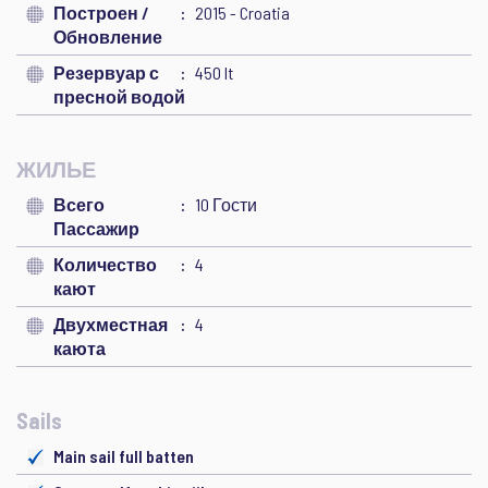
Построен /
2015 - Croatia
Обновление
Резервуар с
450 lt
пресной водой
ЖИЛЬЕ
Всего
10 Гости
Пассажир
Количество
4
кают
Двухместная
4
каюта
Sails
Main sail full batten