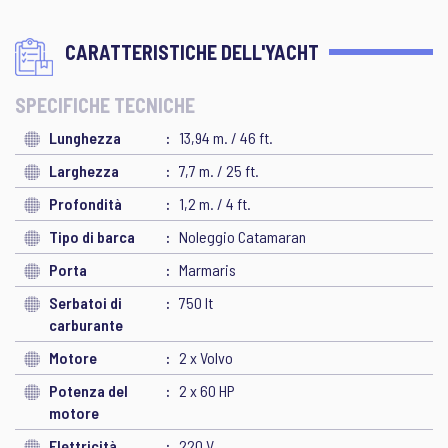
CARATTERISTICHE DELL'YACHT
SPECIFICHE TECNICHE
Lunghezza
13,94 m. / 46 ft.
Larghezza
7,7 m. / 25 ft.
Profondità
1,2 m. / 4 ft.
Tipo di barca
Noleggio Catamaran
Porta
Marmaris
Serbatoi di
750 lt
carburante
Motore
2 x Volvo
Potenza del
2 x 60 HP
motore
Elettricità
220 V