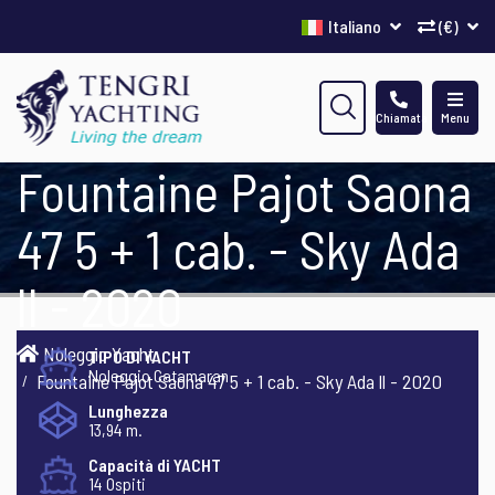
Italiano
(€)
Chiamata
Menu
Fountaine Pajot Saona
47 5 + 1 cab. - Sky Ada
ll - 2020
Noleggio Yacht
TIPO DI YACHT
Noleggio Catamaran
Fountaine Pajot Saona 47 5 + 1 cab. - Sky Ada ll - 2020
Lunghezza
13,94 m.
Capacità di YACHT
14 Ospiti