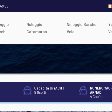
 49 88
eggio
Noleggio
Noleggio Barche
Ya
cchi
Catamaran
Vela
V
Capacità di YACHT
NUMERO YACH
8 Ospiti
ARMADI
4 Cabina