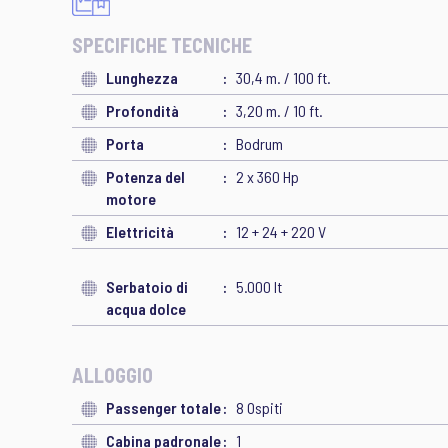
SPECIFICHE TECNICHE
Lunghezza
30,4 m. / 100 ft.
Profondità
3,20 m. / 10 ft.
Porta
Bodrum
Potenza del
2 x 360 Hp
motore
Elettricità
12 + 24 + 220 V
Serbatoio di
5.000 lt
acqua dolce
ALLOGGIO
Passenger totale
8 Ospiti
Cabina padronale
1