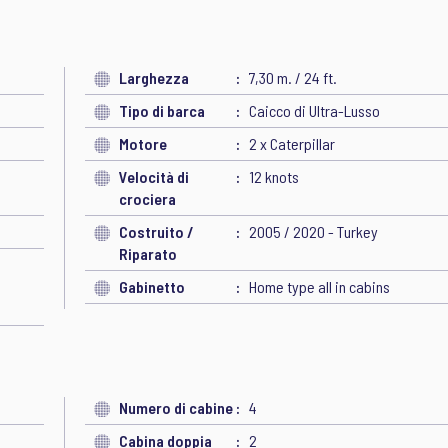
Larghezza
7,30 m. / 24 ft.
Tipo di barca
Caicco di Ultra-Lusso
Motore
2 x Caterpillar
Velocità di
12 knots
crociera
Costruito /
2005 / 2020 - Turkey
Riparato
Gabinetto
Home type all in cabins
Numero di cabine
4
Cabina doppia
2