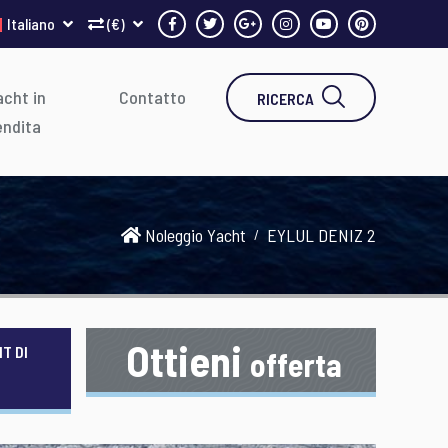
Italiano
(€)
cht in
Contatto
RICERCA
endita
Noleggio Yacht
EYLUL DENIZ 2
Ottieni
T DI
offerta