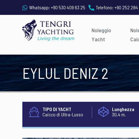
Whatsapp:
+90 530 409 63 25
Telefono:
+90 252 284
Noleggio
Nol
Yacht
Cai
EYLUL DENIZ 2
TIPO DI YACHT
Lunghezza
Caicco di Ultra-Lusso
30,4 m.