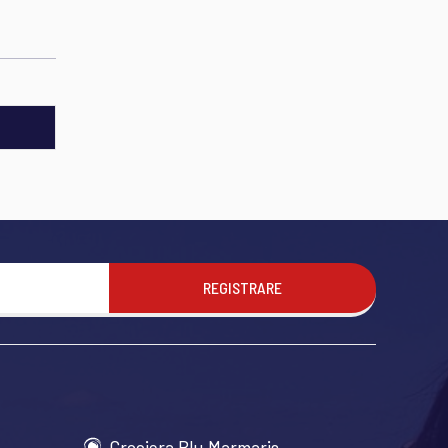
REGISTRARE
Crociera Blu Marmaris