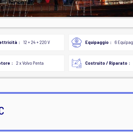
ettricità
12 + 24 + 220 V
Equipaggio
6 Equipag
otore
2 x Volvo Penta
Costruito / Riparato
C