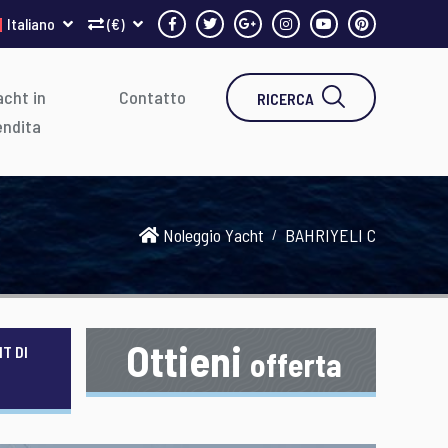
Italiano
(€)
cht in
Contatto
RICERCA
endita
Noleggio Yacht
BAHRIYELI C
Ottieni
T DI
offerta