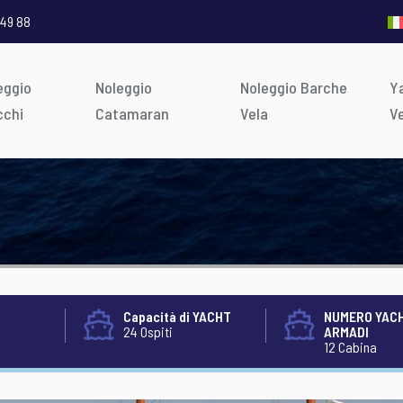
 49 88
eggio
Noleggio
Noleggio Barche
Ya
cchi
Catamaran
Vela
V
Capacità di YACHT
NUMERO YACH
24 Ospiti
ARMADI
12 Cabina