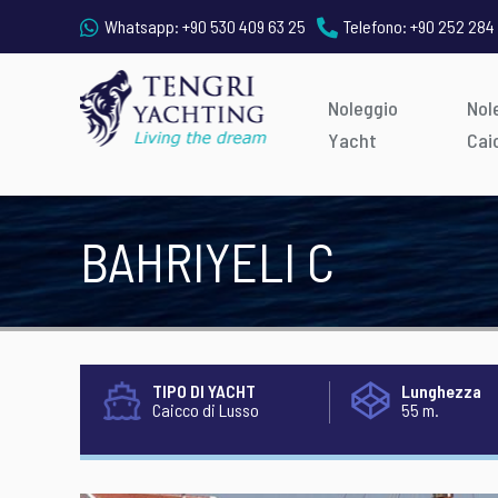
Whatsapp:
+90 530 409 63 25
Telefono:
+90 252 284
Noleggio
Nol
Yacht
Cai
BAHRIYELI C
TIPO DI YACHT
Lunghezza
Caicco di Lusso
55 m.