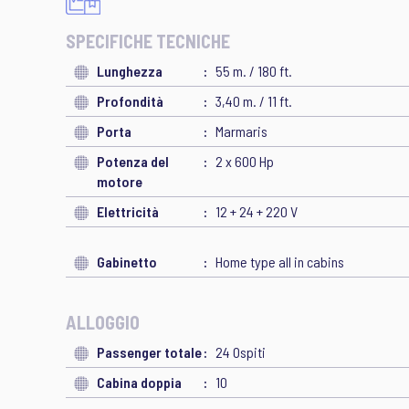
SPECIFICHE TECNICHE
Lunghezza
55 m. / 180 ft.
Profondità
3,40 m. / 11 ft.
Porta
Marmaris
Potenza del
2 x 600 Hp
motore
Elettricità
12 + 24 + 220 V
Gabinetto
Home type all in cabins
ALLOGGIO
Passenger totale
24 Ospiti
Cabina doppia
10