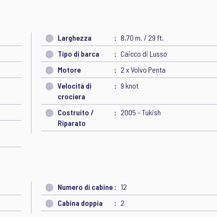
Larghezza
8,70 m. / 29 ft.
Tipo di barca
Caicco di Lusso
Motore
2 x Volvo Penta
Velocità di
9 knot
crociera
Costruito /
2005 - Tukish
Riparato
Numero di cabine
12
Cabina doppia
2