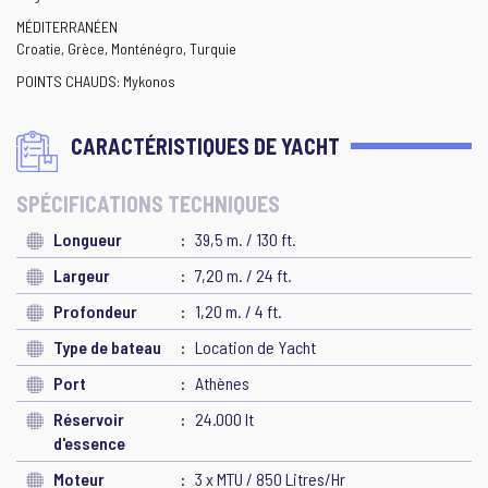
MÉDITERRANÉEN
Croatie, Grèce, Monténégro, Turquie
POINTS CHAUDS: Mykonos
CARACTÉRISTIQUES DE YACHT
SPÉCIFICATIONS TECHNIQUES
Longueur
39,5 m. / 130 ft.
Largeur
7,20 m. / 24 ft.
Profondeur
1,20 m. / 4 ft.
Type de bateau
Location de Yacht
Port
Athènes
Réservoir
24.000 lt
d'essence
Moteur
3 x MTU / 850 Litres/Hr