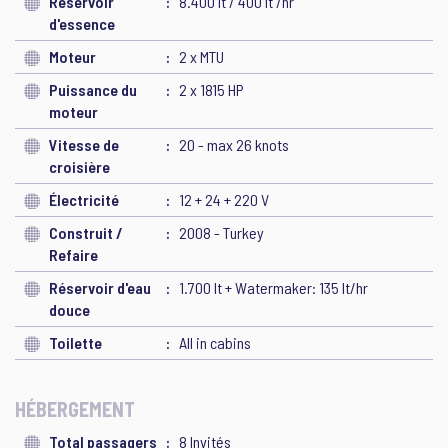
Réservoir
8.400 lt / 400 lt /hr
d'essence
Moteur
2 x MTU
Puissance du
2 x 1815 HP
moteur
Vitesse de
20 - max 26 knots
croisière
Électricité
12 + 24 + 220 V
Construit /
2008 - Turkey
Refaire
Réservoir d'eau
1.700 lt + Watermaker: 135 lt/hr
douce
Toilette
All in cabins
HÉBERGEMENT
Total passagers
8 Invités