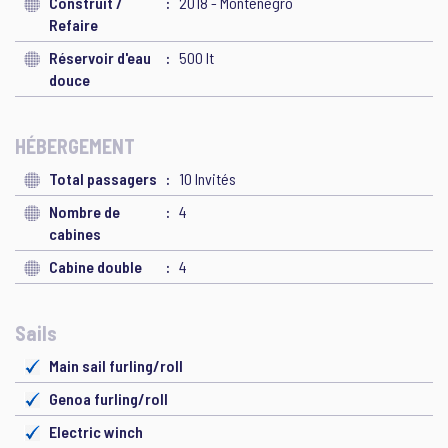
Construit /
2018 - Montenegro
Refaire
Réservoir d'eau
500 lt
douce
HÉBERGEMENT
Total passagers
10 Invités
Nombre de
4
cabines
Cabine double
4
Sails
Main sail furling/roll
Genoa furling/roll
Electric winch