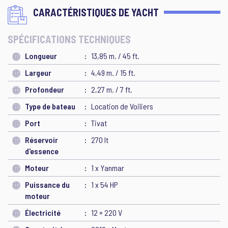
CARACTÉRISTIQUES DE YACHT
SPÉCIFICATIONS TECHNIQUES
Longueur
13,85 m. / 45 ft.
Largeur
4,49 m. / 15 ft.
Profondeur
2,27 m. / 7 ft.
Type de bateau
Location de Voiliers
Port
Tivat
Réservoir
270 lt
d'essence
Moteur
1 x Yanmar
Puissance du
1 x 54 HP
moteur
Électricité
12 + 220 V