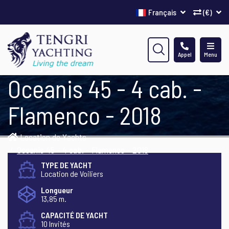
Français
(€)
Appel
Menu
Oceanis 45 - 4 cab. -
Flamenco - 2018
Location de Yachts
Oceanis 45 - 4 cab. - Flamenco - 2018
TYPE DE YACHT
Location de Voiliers
Longueur
13,85 m.
CAPACITÉ DE YACHT
10 Invités