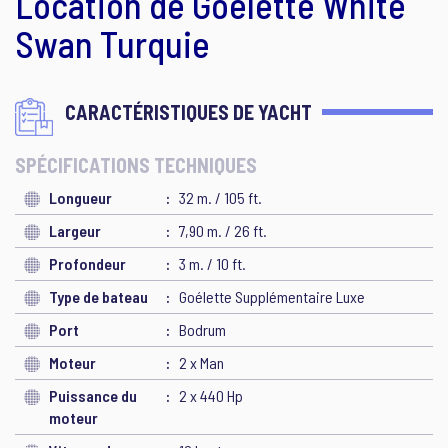
Location de Goélette White
Swan Turquie
CARACTÉRISTIQUES DE YACHT
SPÉCIFICATIONS TECHNIQUES
Longueur
32 m. / 105 ft.
Largeur
7,90 m. / 26 ft.
Profondeur
3 m. / 10 ft.
Type de bateau
Goélette Supplémentaire Luxe
Port
Bodrum
Moteur
2 x Man
Puissance du
2 x 440 Hp
moteur