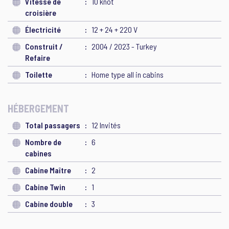
Vitesse de
10 knot
croisière
Électricité
12 + 24 + 220 V
Construit /
2004 / 2023 - Turkey
Refaire
Toilette
Home type all in cabins
HÉBERGEMENT
Total passagers
12 Invités
Nombre de
6
cabines
Cabine Maître
2
Cabine Twin
1
Cabine double
3