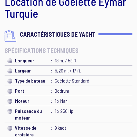
Location de Goélette Eymar
Turquie
CARACTÉRISTIQUES DE YACHT
SPÉCIFICATIONS TECHNIQUES
Longueur
18 m. / 59 ft.
Largeur
5,20 m. / 17 ft.
Type de bateau
Goélette Standard
Port
Bodrum
Moteur
1 x Man
Puissance du
1 x 250 Hp
moteur
Vitesse de
9 knot
croisière