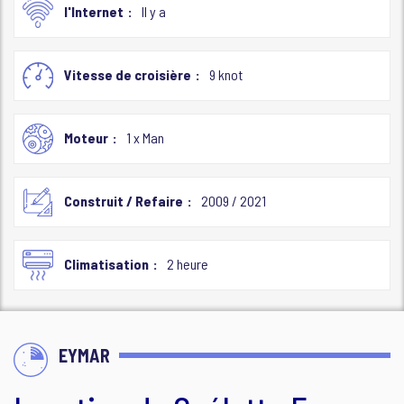
l'Internet
Il y a
Vitesse de croisière
9 knot
Moteur
1 x Man
Construit / Refaire
2009 / 2021
Climatisation
2 heure
EYMAR