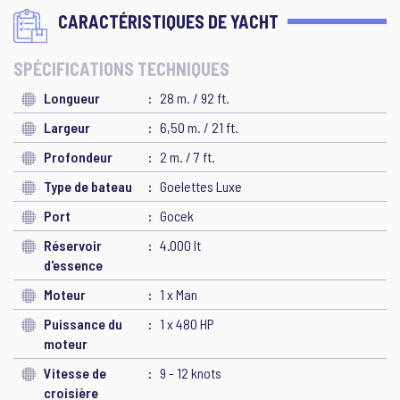
CARACTÉRISTIQUES DE YACHT
SPÉCIFICATIONS TECHNIQUES
Longueur
28 m. / 92 ft.
Largeur
6,50 m. / 21 ft.
Profondeur
2 m. / 7 ft.
Type de bateau
Goelettes Luxe
Port
Gocek
Réservoir
4.000 lt
d'essence
Moteur
1 x Man
Puissance du
1 x 480 HP
moteur
Vitesse de
9 - 12 knots
croisière