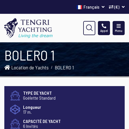
Français
(€)
Appel
Menu
BOLERO 1
Location de Yachts
BOLERO 1
TYPE DE YACHT
Goélette Standard
Longueur
17 m.
CAPACITÉ DE YACHT
6 Invités