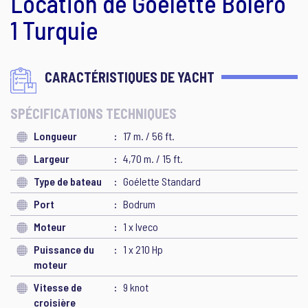
Location de Goélette Bolero
1 Turquie
CARACTÉRISTIQUES DE YACHT
SPÉCIFICATIONS TECHNIQUES
Longueur
17 m. / 56 ft.
Largeur
4,70 m. / 15 ft.
Type de bateau
Goélette Standard
Port
Bodrum
Moteur
1 x Iveco
Puissance du
1 x 210 Hp
moteur
Vitesse de
9 knot
croisière