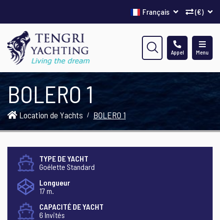
Français
(€)
Appel
Menu
BOLERO 1
Location de Yachts
BOLERO 1
TYPE DE YACHT
Goélette Standard
Longueur
17 m.
CAPACITÉ DE YACHT
6 Invités