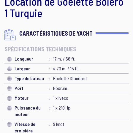
Location de Goélette Bolero
1 Turquie
CARACTÉRISTIQUES DE YACHT
SPÉCIFICATIONS TECHNIQUES
Longueur
17 m. / 56 ft.
Largeur
4,70 m. / 15 ft.
Type de bateau
Goélette Standard
Port
Bodrum
Moteur
1 x Iveco
Puissance du
1 x 210 Hp
moteur
Vitesse de
9 knot
croisière