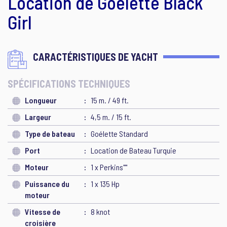
Location de Goélette Black
Girl
CARACTÉRISTIQUES DE YACHT
SPÉCIFICATIONS TECHNIQUES
Longueur
15 m. / 49 ft.
Largeur
4,5 m. / 15 ft.
Type de bateau
Goélette Standard
Port
Location de Bateau Turquie
Moteur
1 x Perkins""
Puissance du
1 x 135 Hp
moteur
Vitesse de
8 knot
croisière