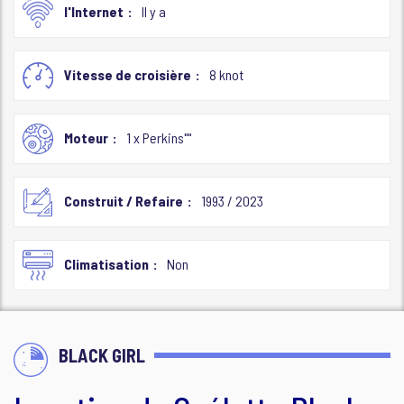
l'Internet
Il y a
Vitesse de croisière
8 knot
Moteur
1 x Perkins""
Construit / Refaire
1993 / 2023
Climatisation
Non
BLACK GIRL