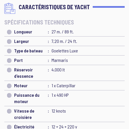
CARACTÉRISTIQUES DE YACHT
SPÉCIFICATIONS TECHNIQUES
Longueur
27 m. / 89 ft.
Largeur
7,20 m. / 24 ft.
Type de bateau
Goelettes Luxe
Port
Marmaris
Réservoir
4.000 lt
d'essence
Moteur
1 x Caterpillar
Puissance du
1 x 490 HP
moteur
Vitesse de
12 knots
croisière
Électricité
12 + 24 + 220 v