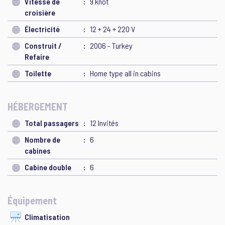
Vitesse de
9 knot
croisière
Électricité
12 + 24 + 220 V
Construit /
2006 - Turkey
Refaire
Toilette
Home type all in cabins
HÉBERGEMENT
Total passagers
12 Invités
Nombre de
6
cabines
Cabine double
6
Équipement
Climatisation