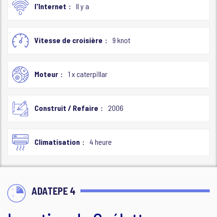
l'Internet
Il y a
Vitesse de croisière
9 knot
Moteur
1 x caterpillar
Construit / Refaire
2006
Climatisation
4 heure
ADATEPE 4