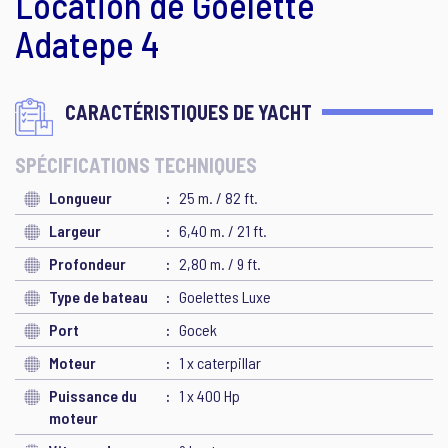
Location de Goélette
Adatepe 4
CARACTÉRISTIQUES DE YACHT
SPÉCIFICATIONS TECHNIQUES
Longueur
25 m. / 82 ft.
Largeur
6,40 m. / 21 ft.
Profondeur
2,80 m. / 9 ft.
Type de bateau
Goelettes Luxe
Port
Gocek
Moteur
1 x caterpillar
Puissance du
1 x 400 Hp
moteur