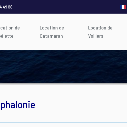
4 49 88
ocation de
Location de
Location de
oélette
Catamaran
Voiliers
éphalonie