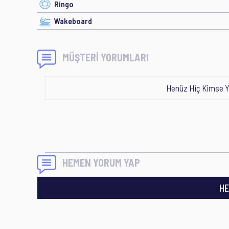
Ringo
Wakeboard
MÜŞTERİ YORUMLARI
Henüz Hiç Kimse Y
HEMEN YORUM YAP
HE