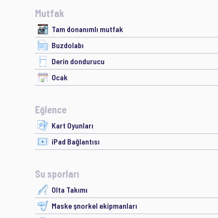
Mutfak
Tam donanımlı mutfak
Buzdolabı
Derin dondurucu
Ocak
Eğlence
Kart Oyunları
iPad Bağlantısı
Su sporları
Olta Takımı
Maske şnorkel ekipmanları