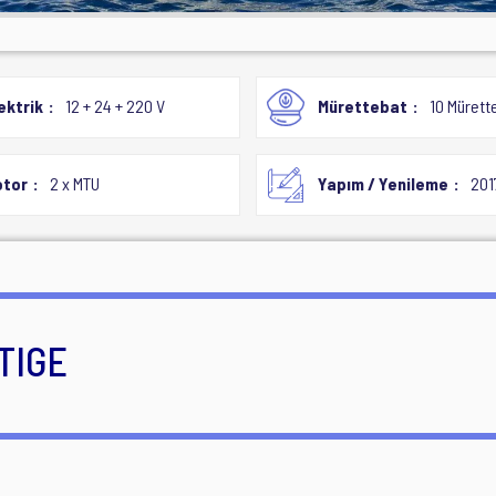
ektrik
12 + 24 + 220 V
Mürettebat
10 Mürett
tor
2 x MTU
Yapım / Yenileme
201
RTIGE