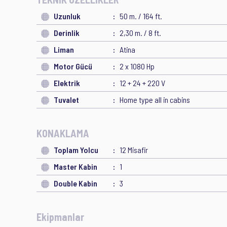
Uzunluk
50 m. / 164 ft.
Derinlik
2,30 m. / 8 ft.
Liman
Atina
Motor Gücü
2 x 1080 Hp
Elektrik
12 + 24 + 220 V
Tuvalet
Home type all in cabins
KONAKLAMA
Toplam Yolcu
12 Misafir
Master Kabin
1
Double Kabin
3
Ekipmanlar