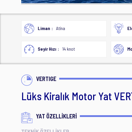
Liman
Atina
El
Seyir Hızı
14 knot
Mo
VERTIGE
Lüks Kiralık Motor Yat VE
YAT ÖZELLİKLERİ
TEKNİK ÖZELLİKLER