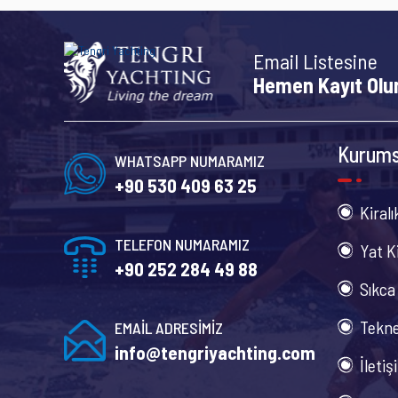
Email Listesine
Hemen Kayıt Olu
Kurums
WHATSAPP NUMARAMIZ
+90 530 409 63 25
Kiralı
TELEFON NUMARAMIZ
Yat K
+90 252 284 49 88
Sıkca
Tekne
EMAİL ADRESİMİZ
info@tengriyachting.com
İletiş