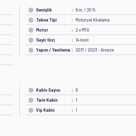
Genişlik
9 m. / 30 ft.
Tekne Tipi
Motoryat Kiralama
Motor
2 x MTU
Seyir Hızı
14 knot
Yapım / Yenileme
2017 / 2023 - Greece
Kabin Sayısı
6
Twin Kabin
1
Vip Kabin
1