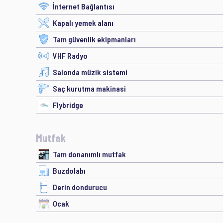
İnternet Bağlantısı
Kapalı yemek alanı
Tam güvenlik ekipmanları
VHF Radyo
Salonda müzik sistemi
Saç kurutma makinasi
Flybridge
Mutfak
Tam donanımlı mutfak
Buzdolabı
Derin dondurucu
Ocak