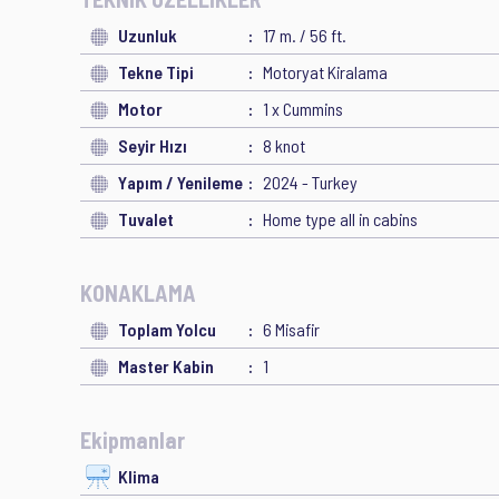
Uzunluk
17 m. / 56 ft.
Tekne Tipi
Motoryat Kiralama
Motor
1 x Cummins
Seyir Hızı
8 knot
Yapım / Yenileme
2024 - Turkey
Tuvalet
Home type all in cabins
KONAKLAMA
Toplam Yolcu
6 Misafir
Master Kabin
1
Ekipmanlar
Klima