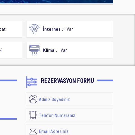
bat
İnternet
Var
24
Klima
Var
REZERVASYON FORMU