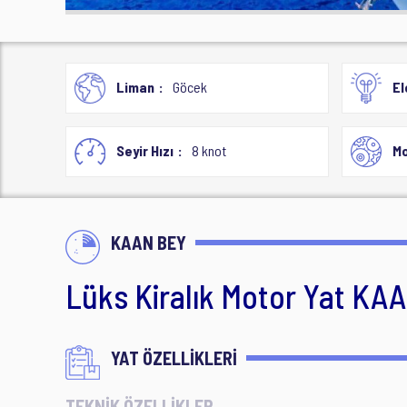
Liman
Göcek
El
Seyir Hızı
8 knot
Mo
KAAN BEY
Lüks Kiralık Motor Yat KA
YAT ÖZELLİKLERİ
TEKNİK ÖZELLİKLER