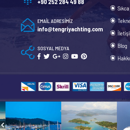
+90 252 284 49 88
Sıkca
Tekne
EMAİL ADRESİMİZ
info@tengriyachting.com
İletiş
Blog
SOSYAL MEDYA
Hakkı