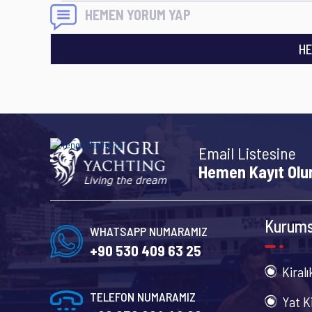
HEMEN YORUM YAP
HE
Email Listesine
Hemen Kayıt Olu
Kurums
WHATSAPP NUMARAMIZ
+90 530 409 63 25
Kiralı
TELEFON NUMARAMIZ
Yat K