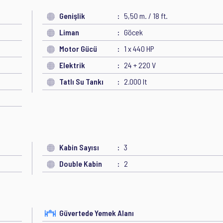
Genişlik
5,50 m. / 18 ft.
Liman
Göcek
Motor Gücü
1 x 440 HP
Elektrik
24 + 220 V
Tatlı Su Tankı
2.000 lt
Kabin Sayısı
3
Double Kabin
2
Güvertede Yemek Alanı