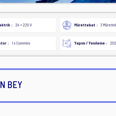
ektrik
24 + 220 V
Mürettebat
3 Mürette
tor
1 x Cummins
Yapım / Yenileme
20
AN BEY