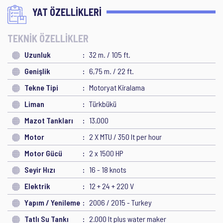
YAT ÖZELLİKLERİ
TEKNİK ÖZELLİKLER
Uzunluk
32 m. / 105 ft.
Genişlik
6,75 m. / 22 ft.
Tekne Tipi
Motoryat Kiralama
Liman
Türkbükü
Mazot Tankları
13.000
Motor
2 X MTU / 350 lt per hour
Motor Gücü
2 x 1500 HP
Seyir Hızı
16 - 18 knots
Elektrik
12 + 24 + 220 V
Yapım / Yenileme
2006 / 2015 - Turkey
Tatlı Su Tankı
2.000 lt plus water maker