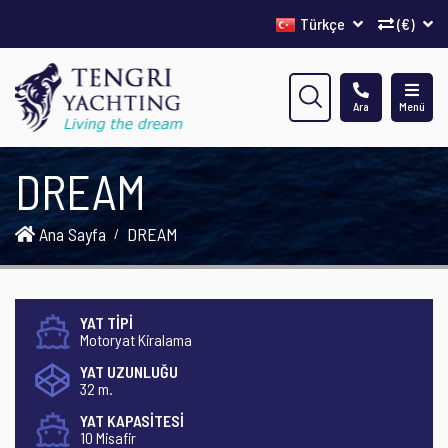
Türkçe
(€)
Ara
Menü
DREAM
Ana Sayfa
DREAM
YAT TİPİ
Motoryat Kiralama
YAT UZUNLUĞU
32 m.
YAT KAPASİTESİ
10 Misafir