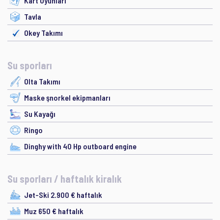
Kart Oyunları
Tavla
Okey Takımı
Su sporları
Olta Takımı
Maske şnorkel ekipmanları
Su Kayağı
Ringo
Dinghy with 40 Hp outboard engine
Su sporları / haftalık kiralık
Jet-Ski 2.900 € haftalık
Muz 650 € haftalık