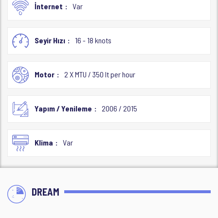
İnternet
Var
Seyir Hızı
16 - 18 knots
Motor
2 X MTU / 350 lt per hour
Yapım / Yenileme
2006 / 2015
Klima
Var
DREAM