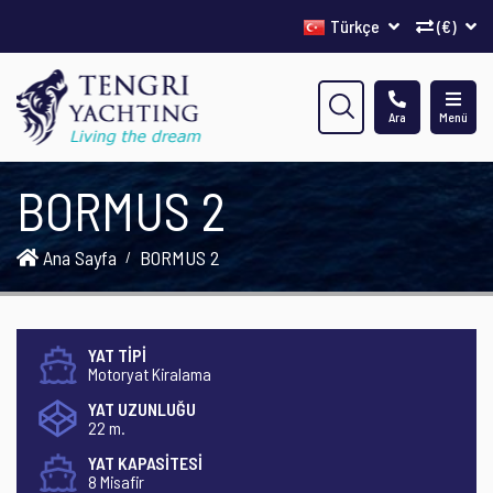
Türkçe
(€)
Ara
Menü
BORMUS 2
Ana Sayfa
BORMUS 2
YAT TİPİ
Motoryat Kiralama
YAT UZUNLUĞU
22 m.
YAT KAPASİTESİ
8 Misafir