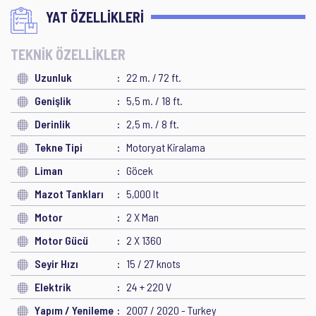
YAT ÖZELLİKLERİ
TEKNİK ÖZELLİKLER
Uzunluk
22 m. / 72 ft.
Genişlik
5,5 m. / 18 ft.
Derinlik
2,5 m. / 8 ft.
Tekne Tipi
Motoryat Kiralama
Liman
Göcek
Mazot Tankları
5,000 lt
Motor
2 X Man
Motor Gücü
2 X 1360
Seyir Hızı
15 / 27 knots
Elektrik
24 + 220 V
Yapım / Yenileme
2007 / 2020 - Turkey