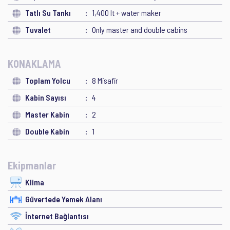
Tatlı Su Tankı
1,400 lt + water maker
Tuvalet
Only master and double cabins
KONAKLAMA
Toplam Yolcu
8 Misafir
Kabin Sayısı
4
Master Kabin
2
Double Kabin
1
Ekipmanlar
Klima
Güvertede Yemek Alanı
İnternet Bağlantısı