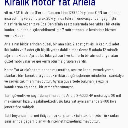
Kiralık Motor Yat Ariela
40 m. / 131 ft. Ariela (Feretti Custom Line 128) 2004 yılında CRN tarafından
inşa edilmiş ve son olarak 2014 yılında tekrar renovasyondan geçmiştir.
Misafirlerin Akdeniz ve Ege Denizi'nin eşsiz sularında beş yıldızlı bir otelin
konforunun tadını çıkarabilmesi için 7 mürettebatı ile kesintisiz hizmet
vermektedir.
Ariela'nın birbirlerinden güzel, bir ana süit, 2 adet çift kişilik kabin, 2 adet
ikiz kabin ve 2 adet çift kişilik yatak dahil olmak üzere 5 odada 12 misafir
ağırlamaktadır. Ayrıca bu lüks yat zarif ve konforlu bir atmosfer yaratan
güzel mobilyalar ve görkemli oturma grupları vardır.
Motor Yat Ariela
’de tam donanımlı mutfak, açık ve kapalı yemek yeme
alanları, tüm konuklara yetecek miktarda güneşlenme minderleri, sandalye
ve servis takımları mevcuttur. Ayrıca güvertede bulunan jakuzi ile
konuklarına eğlenceli bir atmosfer sunuyor.
Tam güvenlik ve seyir donanıma sahip Ariela 2×4000 HP motoruyla 20 mil
maksimum hıza ulaşabilmektedir. Bu lüks yat aynı zamanda 2×100 Kwa
jeneratöre sahiptir.
Tatil boyunca internet ihtiyacınızı karşılamak için teknemizde Türk suları
sınırlarında geçerli olan wi-fi internet hizmetimiz mevcuttur.