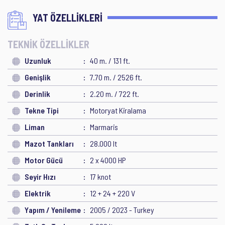
YAT ÖZELLİKLERİ
TEKNİK ÖZELLİKLER
Uzunluk
40 m. / 131 ft.
Genişlik
7.70 m. / 2526 ft.
Derinlik
2.20 m. / 722 ft.
Tekne Tipi
Motoryat Kiralama
Liman
Marmaris
Mazot Tankları
28.000 lt
Motor Gücü
2 x 4000 HP
Seyir Hızı
17 knot
Elektrik
12 + 24 + 220 V
Yapım / Yenileme
2005 / 2023 - Turkey