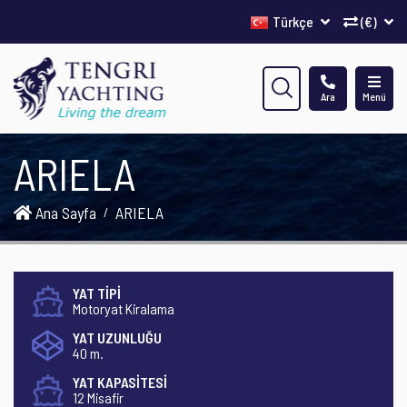
Türkçe
(€)
Ara
Menü
ARIELA
Ana Sayfa
ARIELA
YAT TİPİ
Motoryat Kiralama
YAT UZUNLUĞU
40 m.
YAT KAPASİTESİ
12 Misafir