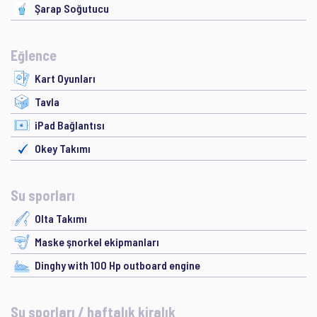
Şarap Soğutucu
Eğlence
Kart Oyunları
Tavla
iPad Bağlantısı
Okey Takımı
Su sporları
Olta Takımı
Maske şnorkel ekipmanları
Dinghy with 100 Hp outboard engine
Su sporları / haftalık kiralık