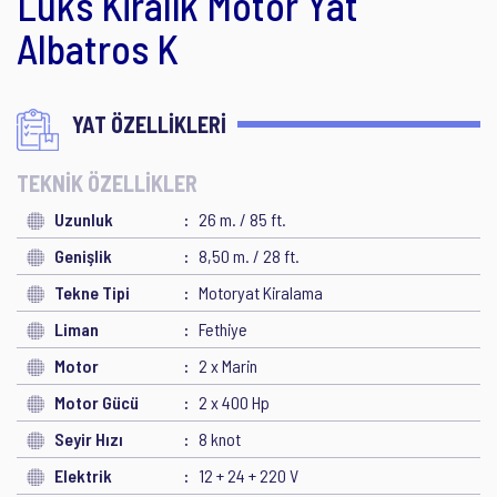
Lüks Kiralık Motor Yat
Albatros K
YAT ÖZELLİKLERİ
TEKNİK ÖZELLİKLER
Uzunluk
26 m. / 85 ft.
Genişlik
8,50 m. / 28 ft.
Tekne Tipi
Motoryat Kiralama
Liman
Fethiye
Motor
2 x Marin
Motor Gücü
2 x 400 Hp
Seyir Hızı
8 knot
Elektrik
12 + 24 + 220 V