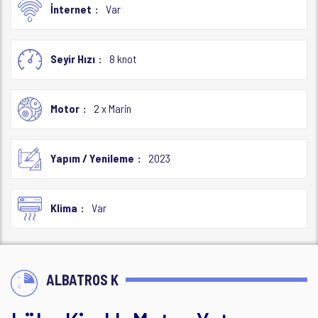
İnternet
Var
Seyir Hızı
8 knot
Motor
2 x Marin
Yapım / Yenileme
2023
Klima
Var
ALBATROS K