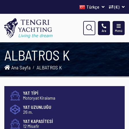
Türkçe
(€)
Ara
Menü
ALBATROS K
Ana Sayfa
ALBATROS K
YAT TİPİ
Motoryat Kiralama
YAT UZUNLUĞU
26 m.
YAT KAPASİTESİ
12 Misafir