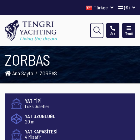
Türkçe
(€)
Ara
Menü
ZORBAS
Ana Sayfa
ZORBAS
YAT TİPİ
Lüks Guletler
YAT UZUNLUĞU
20 m.
YAT KAPASİTESİ
4 Misafir