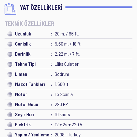
YAT ÖZELLİKLERİ
TEKNİK ÖZELLİKLER
Uzunluk
20 m. / 66 ft.
Genişlik
5,60 m. / 18 ft.
Derinlik
2,22 m. / 7 ft.
Tekne Tipi
Lüks Guletler
Liman
Bodrum
Mazot Tankları
1.500 lt
Motor
1 x Scania
Motor Gücü
280 HP
Seyir Hızı
10 knots
Elektrik
12 + 24 + 220 V
Yapım / Yenileme
2008 - Turkey