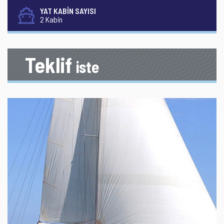
YAT KABİN SAYISI
2 Kabin
Teklif
iste