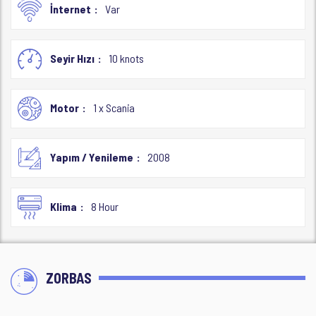
İnternet
Var
Seyir Hızı
10 knots
Motor
1 x Scania
Yapım / Yenileme
2008
Klima
8 Hour
ZORBAS