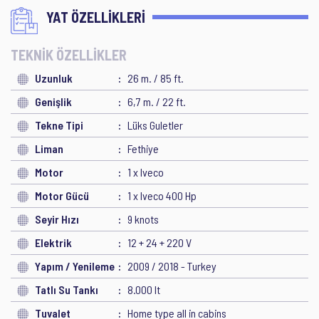
YAT ÖZELLİKLERİ
TEKNİK ÖZELLİKLER
Uzunluk
26 m. / 85 ft.
Genişlik
6,7 m. / 22 ft.
Tekne Tipi
Lüks Guletler
Liman
Fethiye
Motor
1 x Iveco
Motor Gücü
1 x Iveco 400 Hp
Seyir Hızı
9 knots
Elektrik
12 + 24 + 220 V
Yapım / Yenileme
2009 / 2018 - Turkey
Tatlı Su Tankı
8.000 lt
Tuvalet
Home type all in cabins