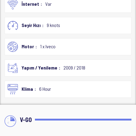
İnternet
Var
Seyir Hızı
9 knots
Motor
1 x Iveco
Yapım / Yenileme
2009 / 2018
Klima
6 Hour
V-GO