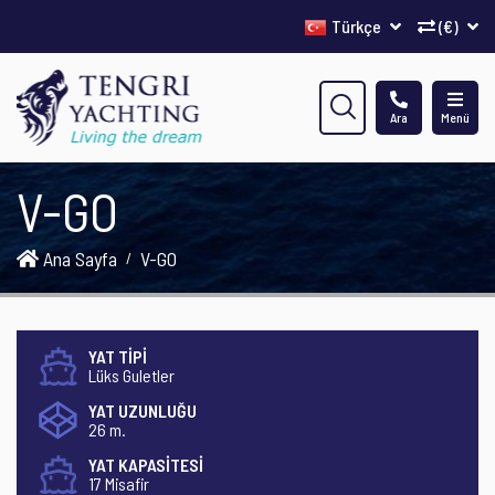
Türkçe
(€)
Ara
Menü
V-GO
Ana Sayfa
V-GO
YAT TİPİ
Lüks Guletler
YAT UZUNLUĞU
26 m.
YAT KAPASİTESİ
17 Misafir