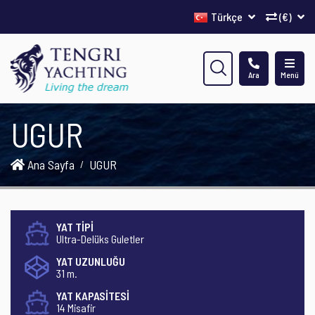
Türkçe
(€)
Ara
Menü
UGUR
Ana Sayfa
UGUR
YAT TİPİ
Ultra-Delüks Guletler
YAT UZUNLUĞU
31 m.
YAT KAPASİTESİ
14 Misafir