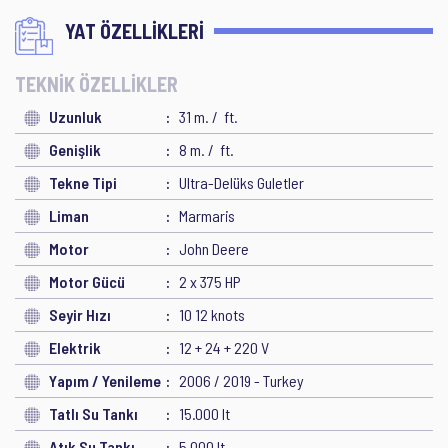
YAT ÖZELLİKLERİ
TEKNİK ÖZELLİKLER
Uzunluk
31 m. / ft.
Genişlik
8 m. / ft.
Tekne Tipi
Ultra-Delüks Guletler
Liman
Marmaris
Motor
John Deere
Motor Gücü
2 x 375 HP
Seyir Hızı
10 12 knots
Elektrik
12 + 24 + 220 V
Yapım / Yenileme
2006 / 2019 - Turkey
Tatlı Su Tankı
15.000 lt
Atık Su Tankı
5.000 lt