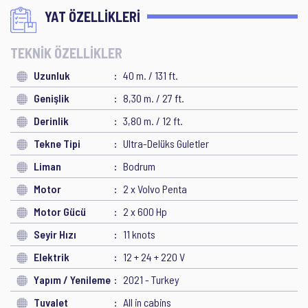
YAT ÖZELLİKLERİ
TEKNİK ÖZELLİKLER
Uzunluk
40 m. / 131 ft.
Genişlik
8,30 m. / 27 ft.
Derinlik
3,80 m. / 12 ft.
Tekne Tipi
Ultra-Delüks Guletler
Liman
Bodrum
Motor
2 x Volvo Penta
Motor Gücü
2 x 600 Hp
Seyir Hızı
11 knots
Elektrik
12 + 24 + 220 V
Yapım / Yenileme
2021 - Turkey
Tuvalet
All in cabins