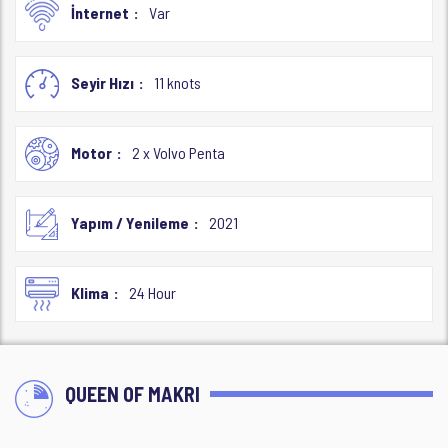
İnternet
Var
Seyir Hızı
11 knots
Motor
2 x Volvo Penta
Yapım / Yenileme
2021
Klima
24 Hour
QUEEN OF MAKRI