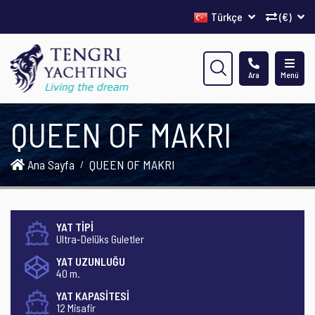
Türkçe
(€)
Ara
Menü
QUEEN OF MAKRI
Ana Sayfa
QUEEN OF MAKRI
YAT TİPİ
Ultra-Delüks Guletler
YAT UZUNLUĞU
40 m.
YAT KAPASİTESİ
12 Misafir