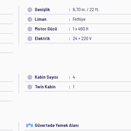
Genişlik
6,70 m. / 22 ft.
Liman
Fethiye
Motor Gücü
1 x 460 H
Elektrik
24 + 220 V
Kabin Sayısı
4
Twin Kabin
1
Güvertede Yemek Alanı