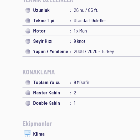
Uzunluk
26 m. / 85 ft.
Tekne Tipi
Standart Guletler
Motor
1 x Man
Seyir Hızı
9 knot
Yapım / Yenileme
2006 / 2020 - Turkey
KONAKLAMA
Toplam Yolcu
9 Misafir
Master Kabin
2
Double Kabin
1
Ekipmanlar
Klima