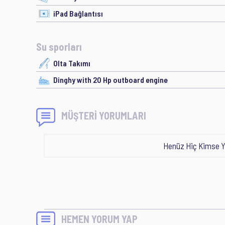
iPad Bağlantısı
Su sporları
Olta Takımı
Dinghy with 20 Hp outboard engine
MÜŞTERİ YORUMLARI
Henüz Hiç Kimse Y
HEMEN YORUM YAP