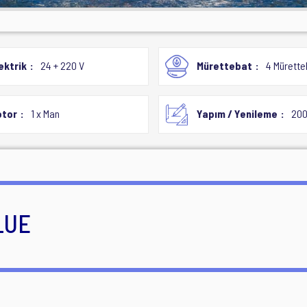
ektrik
24 + 220 V
Mürettebat
4 Mürette
tor
1 x Man
Yapım / Yenileme
200
LUE