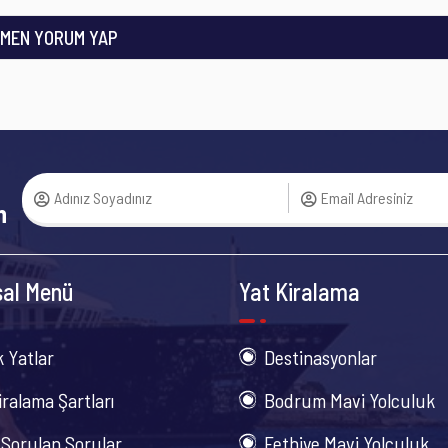
MEN YORUM YAP
n
al Menü
Yat Kiralama
k Yatlar
Destinasyonlar
iralama Şartları
Bodrum Mavi Yolculuk
 Sorulan Sorular
Fethiye Mavi Yolculuk