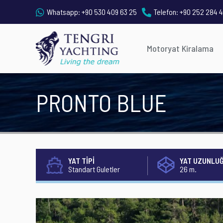
Whatsapp:
+90 530 409 63 25
Telefon:
+90 252 284 4
Motoryat Kiralama
PRONTO BLUE
YAT TİPİ
YAT UZUNLU
Standart Guletler
26 m.