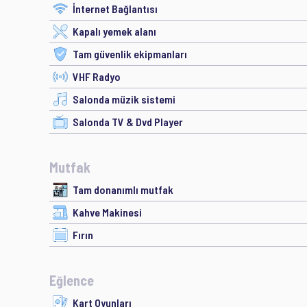
İnternet Bağlantısı
Kapalı yemek alanı
Tam güvenlik ekipmanları
VHF Radyo
Salonda müzik sistemi
Salonda TV & Dvd Player
Mutfak
Tam donanımlı mutfak
Kahve Makinesi
Fırın
Eğlence
Kart Oyunları