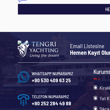
HE
Email Listesine
Hemen Kayıt Olu
Kurums
WHATSAPP NUMARAMIZ
+90 530 409 63 25
Kiralı
TELEFON NUMARAMIZ
Yat K
+90 252 284 49 88
Sıkca