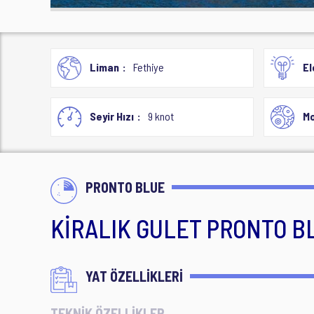
Liman
Fethiye
El
Seyir Hızı
9 knot
Mo
PRONTO BLUE
KİRALIK GULET PRONTO B
YAT ÖZELLİKLERİ
TEKNİK ÖZELLİKLER