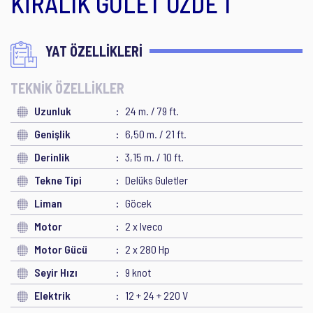
KİRALIK GULET OZDE 1
YAT ÖZELLİKLERİ
TEKNİK ÖZELLİKLER
Uzunluk
24 m. / 79 ft.
Genişlik
6,50 m. / 21 ft.
Derinlik
3,15 m. / 10 ft.
Tekne Tipi
Delüks Guletler
Liman
Göcek
Motor
2 x Iveco
Motor Gücü
2 x 280 Hp
Seyir Hızı
9 knot
Elektrik
12 + 24 + 220 V