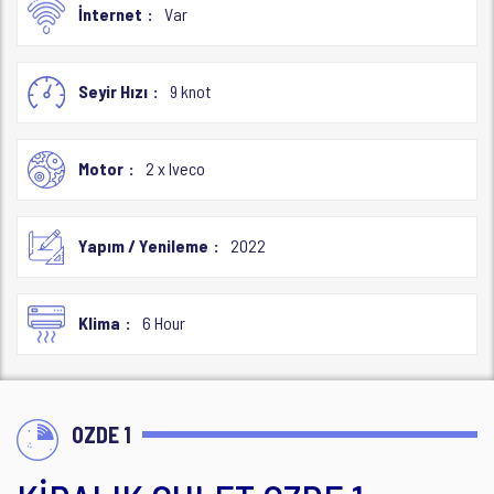
İnternet
Var
Seyir Hızı
9 knot
Motor
2 x Iveco
Yapım / Yenileme
2022
Klima
6 Hour
OZDE 1