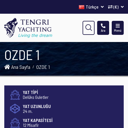
Türkçe
(€)
Ara
Menü
OZDE 1
Ana Sayfa
OZDE 1
YAT TİPİ
Delüks Guletler
YAT UZUNLUĞU
24 m.
YAT KAPASİTESİ
12 Misafir